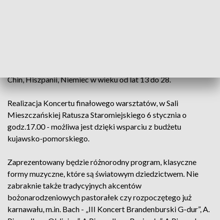
Kadra Profesorów to elita polskich wirtuozów, uznanych i
grających na całym świecie, w najlepszych salach
koncertowych. Już drugiego dnia Nowego Roku rozpoczną
pracę z grupą 54 adeptów sztuki muzycznej – skrzypków,
altowiolistów, wiolonczelistów z całej Polski, a także z Korei,
Chin, Hiszpanii, Niemiec w wieku od lat 13 do 28.
Realizacja Koncertu finałowego warsztatów, w Sali
Mieszczańskiej Ratusza Staromiejskiego 6 stycznia o
godz.17.00 - możliwa jest dzięki wsparciu z budżetu
kujawsko-pomorskiego.
Zaprezentowany będzie różnorodny program, klasyczne
formy muzyczne, które są światowym dziedzictwem. Nie
zabraknie także tradycyjnych akcentów
bożonarodzeniowych pastorałek czy rozpoczętego już
karnawału, m.in. Bach - „III Koncert Brandenburski G-dur”, A.