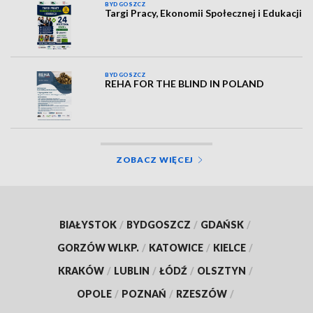
BYDGOSZCZ
Targi Pracy, Ekonomii Społecznej i Edukacji
BYDGOSZCZ
REHA FOR THE BLIND IN POLAND
ZOBACZ WIĘCEJ
BIAŁYSTOK
/
BYDGOSZCZ
/
GDAŃSK
/
GORZÓW WLKP.
/
KATOWICE
/
KIELCE
/
KRAKÓW
/
LUBLIN
/
ŁÓDŹ
/
OLSZTYN
/
OPOLE
/
POZNAŃ
/
RZESZÓW
/