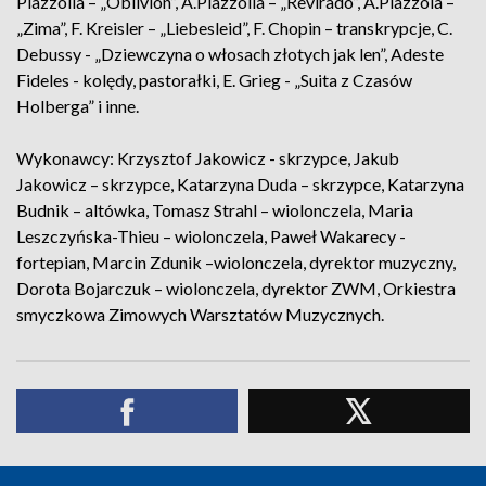
Piazzolla – „Oblivion”, A.Piazzolla – „Revirado”, A.Piazzola –
„Zima”, F. Kreisler – „Liebesleid”, F. Chopin – transkrypcje, C.
Debussy - „Dziewczyna o włosach złotych jak len”, Adeste
Fideles - kolędy, pastorałki, E. Grieg - „Suita z Czasów
Holberga” i inne.
Wykonawcy: Krzysztof Jakowicz - skrzypce, Jakub
Jakowicz – skrzypce, Katarzyna Duda – skrzypce, Katarzyna
Budnik – altówka, Tomasz Strahl – wiolonczela, Maria
Leszczyńska-Thieu – wiolonczela, Paweł Wakarecy -
fortepian, Marcin Zdunik –wiolonczela, dyrektor muzyczny,
Dorota Bojarczuk – wiolonczela, dyrektor ZWM, Orkiestra
smyczkowa Zimowych Warsztatów Muzycznych.