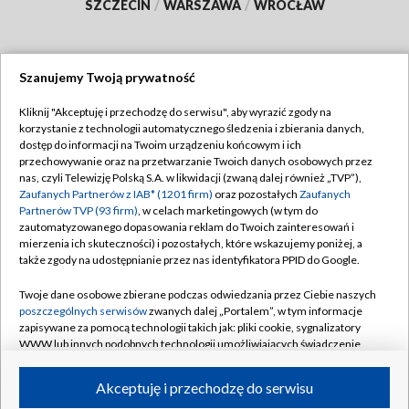
SZCZECIN
/
WARSZAWA
/
WROCŁAW
Szanujemy Twoją prywatność
Dołącz do nas:
Kliknij "Akceptuję i przechodzę do serwisu", aby wyrazić zgody na
korzystanie z technologii automatycznego śledzenia i zbierania danych,
TVP
dostęp do informacji na Twoim urządzeniu końcowym i ich
Abonament TVP
przechowywanie oraz na przetwarzanie Twoich danych osobowych przez
Regulamin TVP
nas, czyli Telewizję Polską S.A. w likwidacji (zwaną dalej również „TVP”),
Emisja w TVP
Polityka prywatności
Zaufanych Partnerów z IAB* (1201 firm)
oraz pozostałych
Zaufanych
Partnerów TVP (93 firm)
, w celach marketingowych (w tym do
Centrum informacji TVP
Moje zgody
zautomatyzowanego dopasowania reklam do Twoich zainteresowań i
mierzenia ich skuteczności) i pozostałych, które wskazujemy poniżej, a
Naziemna Telewizja Cyfrowa
Pomoc
także zgody na udostępnianie przez nas identyfikatora PPID do Google.
Sklep TVP
Biuro reklamy
Twoje dane osobowe zbierane podczas odwiedzania przez Ciebie naszych
Rada Programowa
Kontakt
poszczególnych serwisów
zwanych dalej „Portalem”, w tym informacje
zapisywane za pomocą technologii takich jak: pliki cookie, sygnalizatory
System NOS
WWW lub innych podobnych technologii umożliwiających świadczenie
dopasowanych i bezpiecznych usług, personalizację treści oraz reklam,
Informacje o nadawcy
Kanały
udostępnianie funkcji mediów społecznościowych oraz analizowanie
Akceptuję i przechodzę do serwisu
ruchu w Internecie.
Program dla prasy