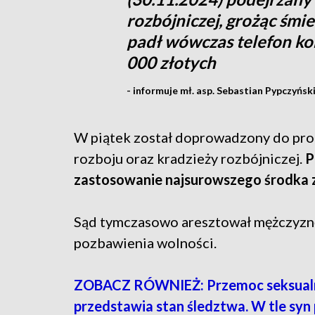
rozbójniczej, grożąc śmi
padł wówczas telefon ko
000 złotych
- informuje mł. asp. Sebastian Pypczyńsk
W piątek został doprowadzony do prok
rozboju oraz kradzieży rozbójniczej.
P
zastosowanie najsurowszego środka
Sąd tymczasowo aresztował mężczyznę 
pozbawienia wolności.
ZOBACZ RÓWNIEŻ: Przemoc seksualna 
przedstawia stan śledztwa. W tle syn 