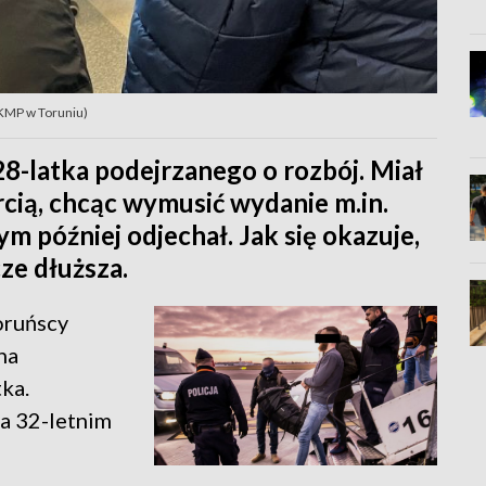
. KMP w Toruniu)
 28-latka podejrzanego o rozbój. Miał
cią, chcąc wymusić wydanie m.in.
 później odjechał. Jak się okazuje,
cze dłuższa.
oruńscy
na
ka.
na 32-letnim