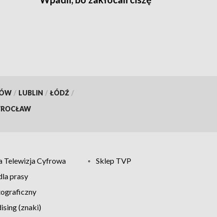
nocną
pobytu
KÓW
/
LUBLIN
/
ŁÓDŹ
/
ROCŁAW
 Telewizja Cyfrowa
Sklep TVP
la prasy
tograficzny
sing (znaki)