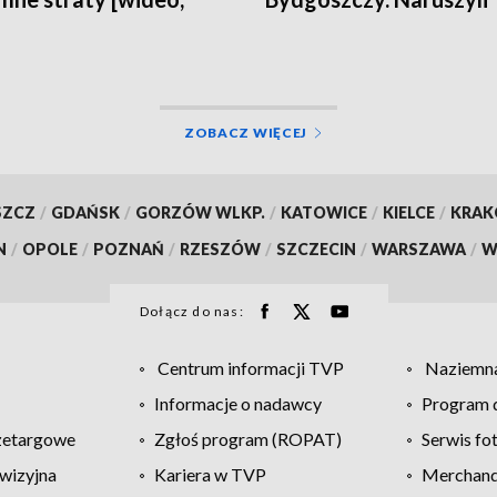
a, aktualizacja]
obowiązujące przepisy
dotyczące legalności 
ZOBACZ WIĘCEJ
SZCZ
/
GDAŃSK
/
GORZÓW WLKP.
/
KATOWICE
/
KIELCE
/
KRA
N
/
OPOLE
/
POZNAŃ
/
RZESZÓW
/
SZCZECIN
/
WARSZAWA
/
W
Dołącz do nas:
Centrum informacji TVP
Naziemna
Informacje o nadawcy
Program d
zetargowe
Zgłoś program (ROPAT)
Serwis fo
wizyjna
Kariera w TVP
Merchandi