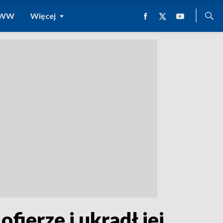
 WWW
Więcej
ofierze i ukradł jej