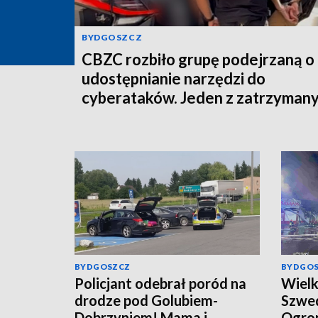
BYDGOSZCZ
CBZC rozbiło grupę podejrzaną o
udostępnianie narzędzi do
cyberataków. Jeden z zatrzyman
trafił do aresztu [wideo]
BYDGOSZCZ
BYDGO
Policjant odebrał poród na
Wielk
drodze pod Golubiem-
Szwed
Dobrzyniem! Mama i
Ogrom