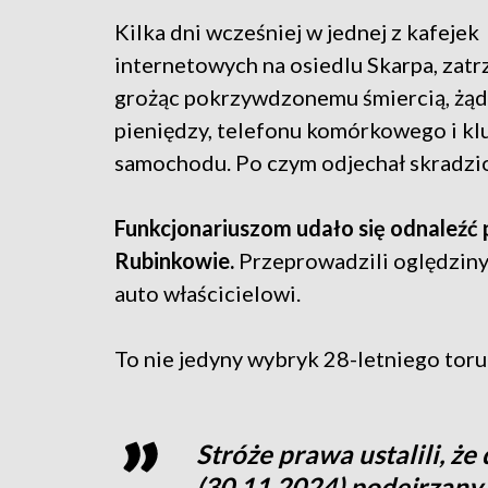
Kilka dni wcześniej w jednej z kafejek
internetowych na osiedlu Skarpa, zat
grożąc pokrzywdzonemu śmiercią, żąd
pieniędzy, telefonu komórkowego i k
samochodu. Po czym odjechał skradzi
Funkcjonariuszom udało się odnaleźć
Rubinkowie.
Przeprowadzili oględziny 
auto właścicielowi.
To nie jedyny wybryk 28-letniego toru
Stróże prawa ustalili, ż
(30.11.2024) podejrzany