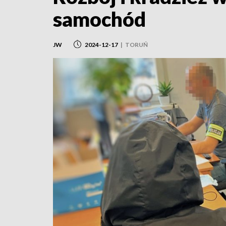
samochód
JW
2024-12-17
|
TORUŃ