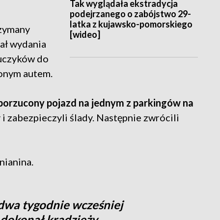
Tak wyglądała ekstradycja
podejrzanego o zabójstwo 29-
latka z kujawsko-pomorskiego
rzymany
[wideo]
ał wydania
luczyków do
onym autem.
 porzucony pojazd na jednym z parkingów na
i zabezpieczyli ślady. Następnie zwrócili
nianina.
e dwa tygodnie wcześniej
 dokonał kradzieży