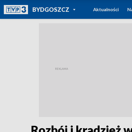
POWRÓT DO
BYDGOSZCZ
Aktualności
N
TVP REGIONY
Rozbój i kradzież w