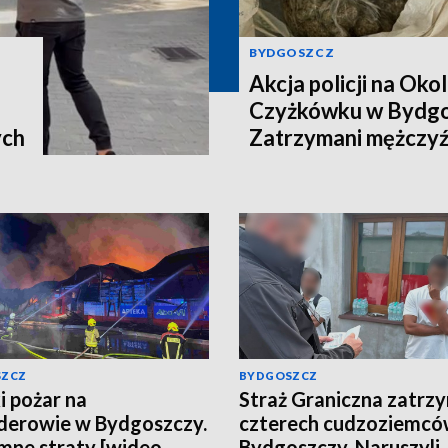
BYDGOSZCZ
Akcja policji na Okol
Czyżkówku w Bydgo
ych
Zatrzymani mężczyźn
kilogramy narkotyk
SZCZ
BYDGOSZCZ
i pożar na
Straż Graniczna zatrz
erowie w Bydgoszczy.
czterech cudzoziemcó
ne straty [wideo,
Bydgoszczy. Naruszyli