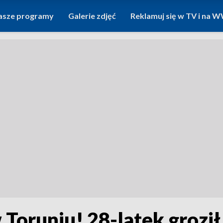
asze programy
Galerie zdjęć
Reklamuj się w TV i na
 Toruniu! 28-latek groził 