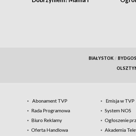
noworodek czują się dobrze
zdjęci
[wideo]
BIAŁYSTOK
/
BYDGO
OLSZTY
Abonament TVP
Emisja w TVP
Rada Programowa
System NOS
Biuro Reklamy
Ogłoszenie pr
Oferta Handlowa
Akademia Tele