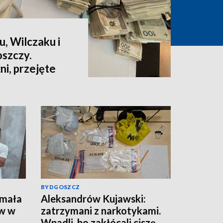
u, Wilczaku i
szczy.
i, przejęte
ów [wideo]
BYDGOSZCZ
ymała
Aleksandrów Kujawski:
w w
zatrzymani z narkotykami.
Wpadli, bo zakłócali ciszę