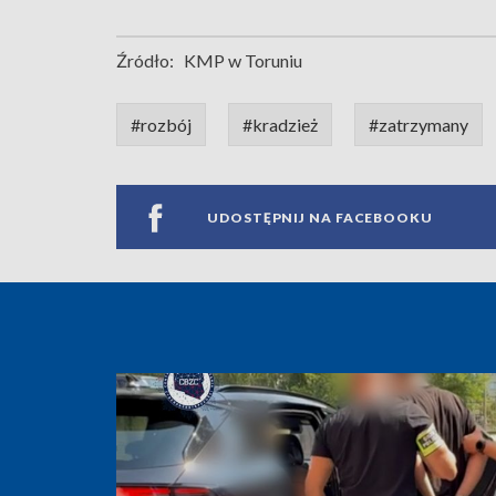
Źródło:
KMP w Toruniu
#rozbój
#kradzież
#zatrzymany
UDOSTĘPNIJ NA FACEBOOKU