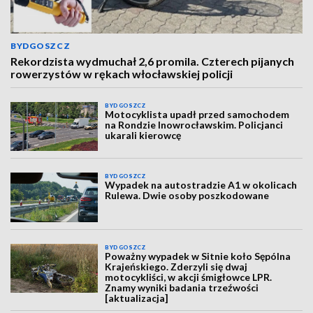
BYDGOSZCZ
Rekordzista wydmuchał 2,6 promila. Czterech pijanych
rowerzystów w rękach włocławskiej policji
BYDGOSZCZ
Motocyklista upadł przed samochodem
na Rondzie Inowrocławskim. Policjanci
ukarali kierowcę
BYDGOSZCZ
Wypadek na autostradzie A1 w okolicach
Rulewa. Dwie osoby poszkodowane
BYDGOSZCZ
Poważny wypadek w Sitnie koło Sępólna
Krajeńskiego. Zderzyli się dwaj
motocykliści, w akcji śmigłowce LPR.
Znamy wyniki badania trzeźwości
[aktualizacja]