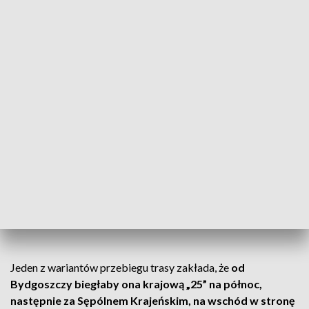
radny PiS.
Tu obejrzysz programy z cyklu Desant
Zmieniają się nam w kraju szlaki
transportowe. Widzimy, jak zmieniły je
autostrady, jak zmieniła je S5. Jak
doczekamy się S10 i jeszcze Via
Pomerania, to naprawdę będziemy mieli
świetnie skomunikowany region, bo tego
potrzebujemy
- zauważa Dariusz Kurzawa, członek Zarządu
Województwa Kujawsko-Pomorskiego, PSL
Jeden z wariantów przebiegu trasy zakłada, że
od
Bydgoszczy biegłaby ona krajową „25” na północ,
następnie za Sępólnem Krajeńskim, na wschód w stronę