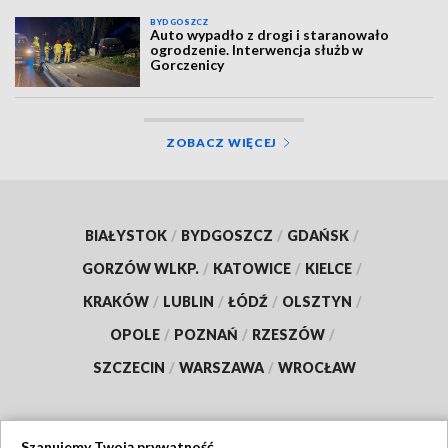
BYDGOSZCZ
Auto wypadło z drogi i staranowało
ogrodzenie. Interwencja służb w
Gorczenicy
ZOBACZ WIĘCEJ
BIAŁYSTOK
/
BYDGOSZCZ
/
GDAŃSK
/
GORZÓW WLKP.
/
KATOWICE
/
KIELCE
/
KRAKÓW
/
LUBLIN
/
ŁÓDŹ
/
OLSZTYN
/
OPOLE
/
POZNAŃ
/
RZESZÓW
/
SZCZECIN
/
WARSZAWA
/
WROCŁAW
Szanujemy Twoją prywatność