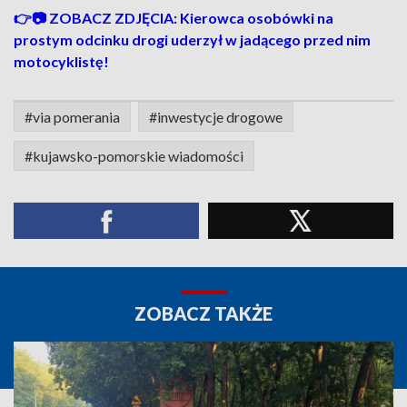
👉📷 ZOBACZ ZDJĘCIA: Kierowca osobówki na
prostym odcinku drogi uderzył w jadącego przed nim
motocyklistę!
#via pomerania
#inwestycje drogowe
#kujawsko-pomorskie wiadomości
ZOBACZ TAKŻE