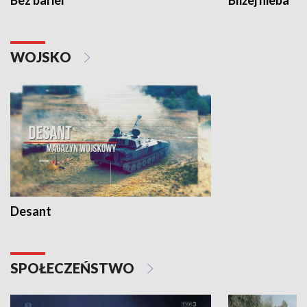
Bez barier
Bliżej nieba
WOJSKO
Desant
SPOŁECZEŃSTWO