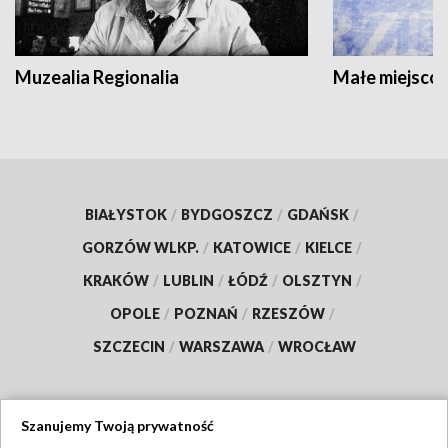
Muzealia Regionalia
Małe miejscow
BIAŁYSTOK
/
BYDGOSZCZ
/
GDAŃSK
/
GORZÓW WLKP.
/
KATOWICE
/
KIELCE
/
KRAKÓW
/
LUBLIN
/
ŁÓDŹ
/
OLSZTYN
/
OPOLE
/
POZNAŃ
/
RZESZÓW
/
SZCZECIN
/
WARSZAWA
/
WROCŁAW
Szanujemy Twoją prywatność
Dołącz do nas: