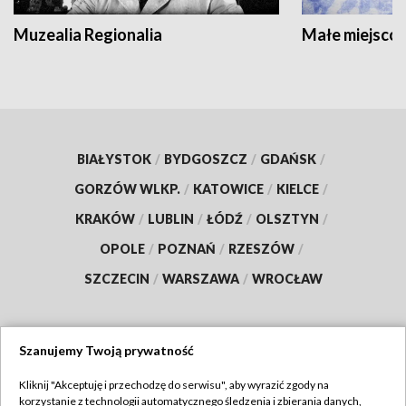
Muzealia Regionalia
Małe miejscow
BIAŁYSTOK
/
BYDGOSZCZ
/
GDAŃSK
/
GORZÓW WLKP.
/
KATOWICE
/
KIELCE
/
KRAKÓW
/
LUBLIN
/
ŁÓDŹ
/
OLSZTYN
/
OPOLE
/
POZNAŃ
/
RZESZÓW
/
SZCZECIN
/
WARSZAWA
/
WROCŁAW
Szanujemy Twoją prywatność
Dołącz do nas:
Kliknij "Akceptuję i przechodzę do serwisu", aby wyrazić zgody na
korzystanie z technologii automatycznego śledzenia i zbierania danych,
TVP