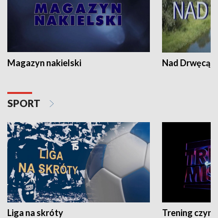
Magazyn nakielski
Nad Drwęcą
SPORT
Liga na skróty
Trening czyni 