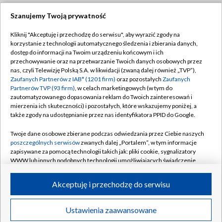
Szanujemy Twoją prywatność
Dołącz do nas:
Kliknij "Akceptuję i przechodzę do serwisu", aby wyrazić zgody na
korzystanie z technologii automatycznego śledzenia i zbierania danych,
TVP
dostęp do informacji na Twoim urządzeniu końcowym i ich
Abonament TVP
przechowywanie oraz na przetwarzanie Twoich danych osobowych przez
Regulamin TVP
nas, czyli Telewizję Polską S.A. w likwidacji (zwaną dalej również „TVP”),
Emisja w TVP
Polityka prywatności
Zaufanych Partnerów z IAB* (1201 firm)
oraz pozostałych
Zaufanych
Partnerów TVP (93 firm)
, w celach marketingowych (w tym do
Centrum informacji TVP
Moje zgody
zautomatyzowanego dopasowania reklam do Twoich zainteresowań i
mierzenia ich skuteczności) i pozostałych, które wskazujemy poniżej, a
Naziemna Telewizja Cyfrowa
Pomoc
także zgody na udostępnianie przez nas identyfikatora PPID do Google.
Sklep TVP
Biuro reklamy
Twoje dane osobowe zbierane podczas odwiedzania przez Ciebie naszych
Rada Programowa
Kontakt
poszczególnych serwisów
zwanych dalej „Portalem”, w tym informacje
zapisywane za pomocą technologii takich jak: pliki cookie, sygnalizatory
System NOS
WWW lub innych podobnych technologii umożliwiających świadczenie
dopasowanych i bezpiecznych usług, personalizację treści oraz reklam,
Informacje o nadawcy
Kanały
udostępnianie funkcji mediów społecznościowych oraz analizowanie
Akceptuję i przechodzę do serwisu
ruchu w Internecie.
Program dla prasy
©2026 Telewizja Polska S.A. w likwidacji
Biuro Reklamy
Twoje dane osobowe zbierane podczas odwiedzania przez Ciebie
Ustawienia zaawansowane
poszczególnych serwisów
na Portalu, takie jak adresy IP, identyfikatory
Ogłoszenie przetargowe