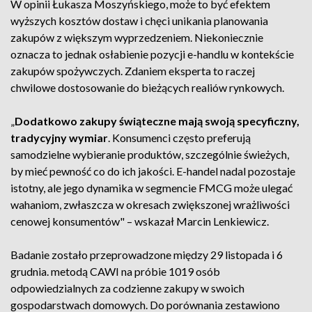
W opinii Łukasza Moszyńskiego, może to być efektem
wyższych kosztów dostaw i chęci unikania planowania
zakupów z większym wyprzedzeniem. Niekoniecznie
oznacza to jednak osłabienie pozycji e-handlu w kontekście
zakupów spożywczych. Zdaniem eksperta to raczej
chwilowe dostosowanie do bieżących realiów rynkowych.
„
Dodatkowo zakupy świąteczne mają swoją specyficzny,
tradycyjny wymiar
. Konsumenci często preferują
samodzielne wybieranie produktów, szczególnie świeżych,
by mieć pewność co do ich jakości. E-handel nadal pozostaje
istotny, ale jego dynamika w segmencie FMCG może ulegać
wahaniom, zwłaszcza w okresach zwiększonej wrażliwości
cenowej konsumentów" – wskazał Marcin Lenkiewicz.
Badanie zostało przeprowadzone między 29 listopada i 6
grudnia. metodą CAWI na próbie 1019 osób
odpowiedzialnych za codzienne zakupy w swoich
gospodarstwach domowych. Do porównania zestawiono