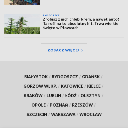
BYDGOSZCZ
Zrobisz z nich chleb, krem, a nawet auto!
Ta roślina to absolutny hit. Trwa wielkie
święto w Płowcach
ZOBACZ WIĘCEJ
BIAŁYSTOK
/
BYDGOSZCZ
/
GDAŃSK
/
GORZÓW WLKP.
/
KATOWICE
/
KIELCE
/
KRAKÓW
/
LUBLIN
/
ŁÓDŹ
/
OLSZTYN
/
OPOLE
/
POZNAŃ
/
RZESZÓW
/
SZCZECIN
/
WARSZAWA
/
WROCŁAW