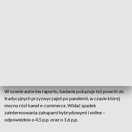
proc.), a 0,8 proc. respondentów było niezdecydowanych (w
ub. roku 0,2 proc.).
„Wzrost popularności zakupów stacjonarnych o 4,2 p.p. rok
do roku jest wynikiem kilku czynników. W obliczu presji
cenowej Polacy częściej wybierają fizyczne placówki, gdzie
łatwiej jest im porównać ceny, skorzystać z krótkich
promocji i ocenić jakość artykułów spożywczych.
Zakupy
stacjonarne
mają też silny emocjonalny wymiar. Wizyta w
sklepie w tym okresie często wiąże się z uleganiem
bożonarodzeniowej atmosferze" – stwierdził Lenkiewicz.
W ocenie autorów raportu, badanie pokazuje też powrót do
tradycyjnych przyzwyczajeń po pandemii, w czasie której
mocno rósł kanał e-commerce. Widać spadek
zainteresowania zakupami hybrydowymi i online –
odpowiednio o 4,5 p.p. oraz o 1,6 p.p.