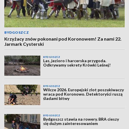
BYDGOSZCZ
Krzyżacy znów pokonani pod Koronowem! Za nami 22.
Jarmark Cysterski
BYDGOSZCZ
Las, jezioro i harcerska przygoda.
Odkrywamy sekrety Krówki Leśnej!
BYDGOSZCZ
Wilcze 2026. Europejski zlot poszukiwaczy
wraca pod Koronowo. Detektoryści ruszą
śladami bitwy
BYDGOSZCZ
Bydgoszcz stawia na rowery. BRA cieszy
się dużym zainteresowaniem