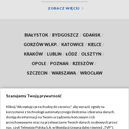
ZOBACZ WIĘCEJ
BIAŁYSTOK
/
BYDGOSZCZ
/
GDAŃSK
/
GORZÓW WLKP.
/
KATOWICE
/
KIELCE
/
KRAKÓW
/
LUBLIN
/
ŁÓDŹ
/
OLSZTYN
/
OPOLE
/
POZNAŃ
/
RZESZÓW
/
SZCZECIN
/
WARSZAWA
/
WROCŁAW
Szanujemy Twoją prywatność
Dołącz do nas:
Kliknij "Akceptuję i przechodzę do serwisu", aby wyrazić zgody na
korzystanie z technologii automatycznego śledzenia i zbierania danych,
TVP
dostęp do informacji na Twoim urządzeniu końcowym i ich
Abonament TVP
przechowywanie oraz na przetwarzanie Twoich danych osobowych przez
Regulamin TVP
nas, czyli Telewizję Polską S.A. w likwidacji (zwaną dalej również „TVP”),