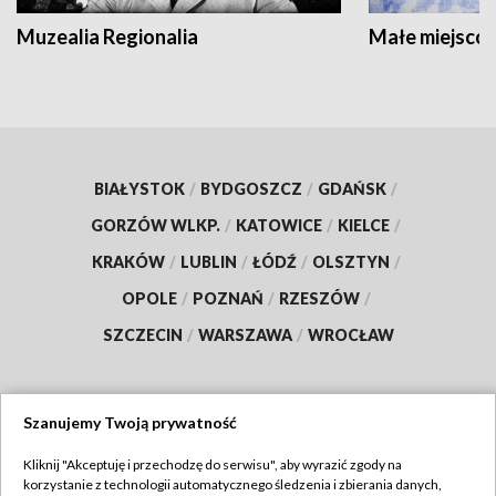
Muzealia Regionalia
Małe miejscow
BIAŁYSTOK
/
BYDGOSZCZ
/
GDAŃSK
/
GORZÓW WLKP.
/
KATOWICE
/
KIELCE
/
KRAKÓW
/
LUBLIN
/
ŁÓDŹ
/
OLSZTYN
/
OPOLE
/
POZNAŃ
/
RZESZÓW
/
SZCZECIN
/
WARSZAWA
/
WROCŁAW
Szanujemy Twoją prywatność
Dołącz do nas:
Kliknij "Akceptuję i przechodzę do serwisu", aby wyrazić zgody na
korzystanie z technologii automatycznego śledzenia i zbierania danych,
TVP