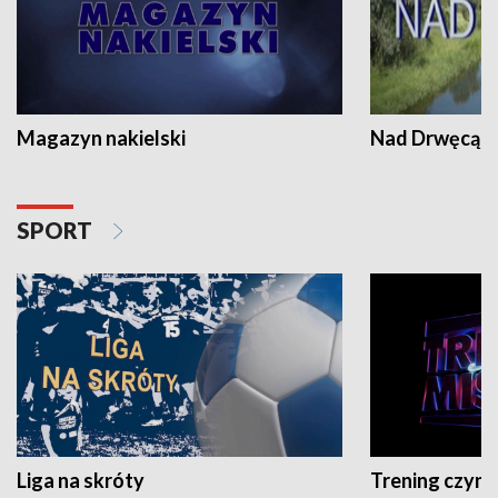
Magazyn nakielski
Nad Drwęcą
SPORT
Liga na skróty
Trening czyni 