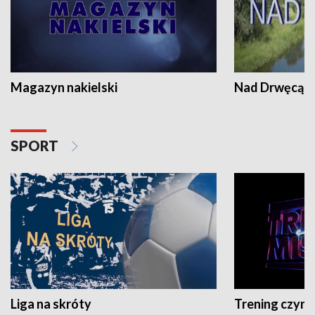
Magazyn nakielski
Nad Drwęcą
SPORT
Liga na skróty
Trening czyni 