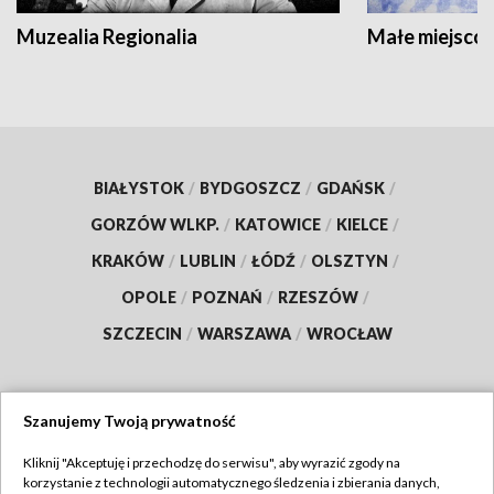
Muzealia Regionalia
Małe miejscow
BIAŁYSTOK
/
BYDGOSZCZ
/
GDAŃSK
/
GORZÓW WLKP.
/
KATOWICE
/
KIELCE
/
KRAKÓW
/
LUBLIN
/
ŁÓDŹ
/
OLSZTYN
/
OPOLE
/
POZNAŃ
/
RZESZÓW
/
SZCZECIN
/
WARSZAWA
/
WROCŁAW
Szanujemy Twoją prywatność
Dołącz do nas:
Kliknij "Akceptuję i przechodzę do serwisu", aby wyrazić zgody na
korzystanie z technologii automatycznego śledzenia i zbierania danych,
TVP