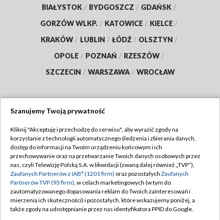
BIAŁYSTOK
/
BYDGOSZCZ
/
GDAŃSK
/
GORZÓW WLKP.
/
KATOWICE
/
KIELCE
/
KRAKÓW
/
LUBLIN
/
ŁÓDŹ
/
OLSZTYN
/
OPOLE
/
POZNAŃ
/
RZESZÓW
/
SZCZECIN
/
WARSZAWA
/
WROCŁAW
Szanujemy Twoją prywatność
Dołącz do nas:
Kliknij "Akceptuję i przechodzę do serwisu", aby wyrazić zgody na
korzystanie z technologii automatycznego śledzenia i zbierania danych,
TVP
dostęp do informacji na Twoim urządzeniu końcowym i ich
Abonament TVP
przechowywanie oraz na przetwarzanie Twoich danych osobowych przez
Regulamin TVP
nas, czyli Telewizję Polską S.A. w likwidacji (zwaną dalej również „TVP”),
Emisja w TVP
Polityka prywatności
Zaufanych Partnerów z IAB* (1201 firm)
oraz pozostałych
Zaufanych
Partnerów TVP (93 firm)
, w celach marketingowych (w tym do
Centrum informacji TVP
Moje zgody
zautomatyzowanego dopasowania reklam do Twoich zainteresowań i
mierzenia ich skuteczności) i pozostałych, które wskazujemy poniżej, a
Naziemna Telewizja Cyfrowa
Pomoc
także zgody na udostępnianie przez nas identyfikatora PPID do Google.
Sklep TVP