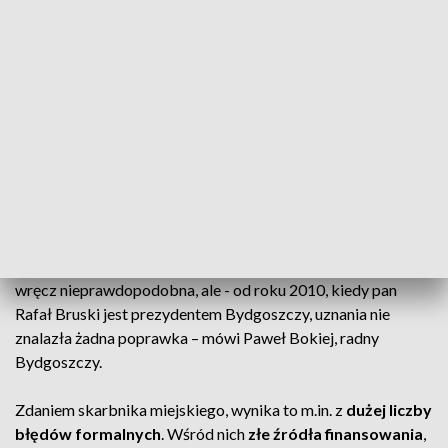
Radni Bydgoskiej Prawicy
krytykują budżet miasta i
zarzucają
prezydentowi Rafałowi Bruskiemu
stronniczość. Ich zdaniem przy zatwierdzaniu budżetu
prezydent kieruje się tym,
kto jest autorem zgłoszonych
poprawek
, a nie
merytorycznymi uwagami.
ZOBACZ: Bydgoszcz z budżetem na 2025 rok. Ma być
rekordowy, ale i ze zwiększonymi wydatkami
– Jest to oczywiście przykre, bo to pokazuje lekceważenie
głosu mniej więcej 30 proc. bydgoszczan i tylko jako
ciekawostkę powiem Państwu, że - ta statystyka wydaje się,
wręcz nieprawdopodobna, ale - od roku 2010, kiedy pan
Rafał Bruski jest prezydentem Bydgoszczy, uznania nie
znalazła żadna poprawka – mówi Paweł Bokiej, radny
Bydgoszczy.
Zdaniem skarbnika miejskiego, wynika to m.in. z
dużej liczby
błędów formalnych
. Wśród nich
złe źródła finansowania
,