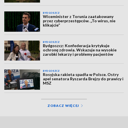
BYDGOSZCZ
Wiceminister z Torunia zaatakowany
przez cyberprzestępców. „To wirus, nie
klikajcie”
BYDGOSZCZ
Bydgoszcz: Konfederacja krytykuje
ochronę zdrowia. Wskazuje na wysokie
zarobki lekarzy i problemy pacjentów
BYDGOSZCZ
Rosyjska rakieta spadła w Polsce. Ostry
apel senatora Ryszarda Brejzy do prawicy i
MSZ
ZOBACZ WIĘCEJ