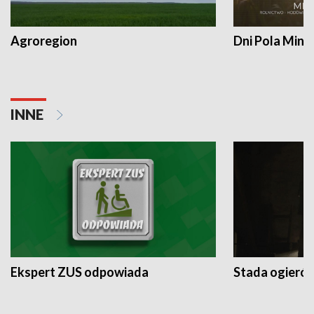
Agroregion
Dni Pola Min
INNE
Ekspert ZUS odpowiada
Stada ogieró