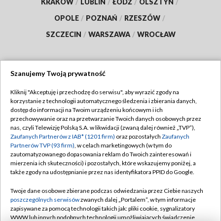
KRAKÓW
/
LUBLIN
/
ŁÓDŹ
/
OLSZTYN
/
OPOLE
/
POZNAŃ
/
RZESZÓW
/
SZCZECIN
/
WARSZAWA
/
WROCŁAW
Szanujemy Twoją prywatność
Dołącz do nas:
Kliknij "Akceptuję i przechodzę do serwisu", aby wyrazić zgody na
korzystanie z technologii automatycznego śledzenia i zbierania danych,
TVP
dostęp do informacji na Twoim urządzeniu końcowym i ich
Abonament TVP
przechowywanie oraz na przetwarzanie Twoich danych osobowych przez
Regulamin TVP
nas, czyli Telewizję Polską S.A. w likwidacji (zwaną dalej również „TVP”),
Emisja w TVP
Polityka prywatności
Zaufanych Partnerów z IAB* (1201 firm)
oraz pozostałych
Zaufanych
Partnerów TVP (93 firm)
, w celach marketingowych (w tym do
Centrum informacji TVP
Moje zgody
zautomatyzowanego dopasowania reklam do Twoich zainteresowań i
mierzenia ich skuteczności) i pozostałych, które wskazujemy poniżej, a
Naziemna Telewizja Cyfrowa
Pomoc
także zgody na udostępnianie przez nas identyfikatora PPID do Google.
Sklep TVP
Biuro reklamy
Twoje dane osobowe zbierane podczas odwiedzania przez Ciebie naszych
Rada Programowa
Kontakt
poszczególnych serwisów
zwanych dalej „Portalem”, w tym informacje
zapisywane za pomocą technologii takich jak: pliki cookie, sygnalizatory
System NOS
WWW lub innych podobnych technologii umożliwiających świadczenie