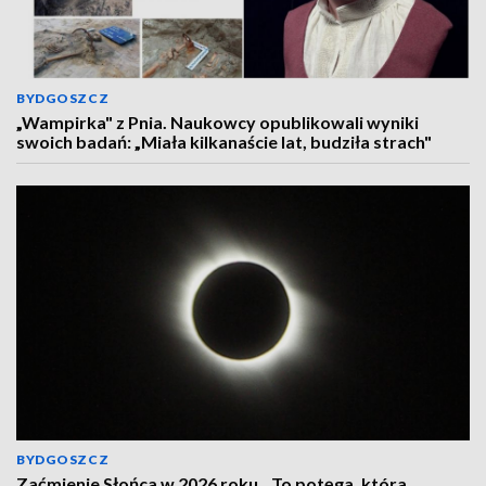
BYDGOSZCZ
„Wampirka" z Pnia. Naukowcy opublikowali wyniki
swoich badań: „Miała kilkanaście lat, budziła strach"
BYDGOSZCZ
Zaćmienie Słońca w 2026 roku. „To potęga, która