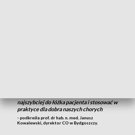
Onkologii
list intencyjny w sprawie powołania Centrum
Medycyny Translacyjnej.
Centrum Onkologii
oferuje m.in. nowoczesne metody
obrazowania ciała człowieka, ale także struktur
komórkowych, chorób nowotworowych, włącznie z
badaniami genetycznymi.
Żeby jak najszybciej pomysły i inicjatywy,
które powstają w umysłach naukowców,
czy przy stole laboratoryjnym, czy przy
deskach kreślarskich, przenosić jak
najszybciej do łóżka pacjenta i stosować w
praktyce dla dobra naszych chorych
- podkreśla prof. dr hab. n. med. Janusz
Kowalewski, dyrektor CO w Bydgoszczy.