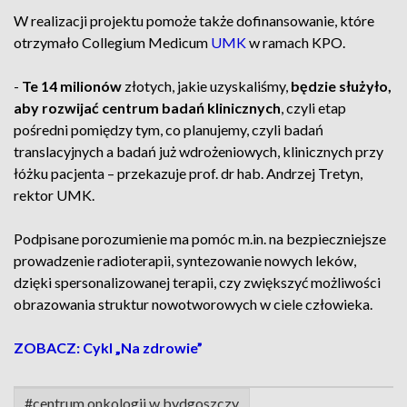
W realizacji projektu pomoże także dofinansowanie, które
otrzymało Collegium Medicum
UMK
w ramach KPO.
-
Te 14 milionów
złotych, jakie uzyskaliśmy,
będzie służyło,
aby rozwijać centrum badań klinicznych
, czyli etap
pośredni pomiędzy tym, co planujemy, czyli badań
translacyjnych a badań już wdrożeniowych, klinicznych przy
łóżku pacjenta – przekazuje prof. dr hab. Andrzej Tretyn,
rektor UMK.
Podpisane porozumienie ma pomóc m.in. na bezpieczniejsze
prowadzenie radioterapii, syntezowanie nowych leków,
dzięki spersonalizowanej terapii, czy zwiększyć możliwości
obrazowania struktur nowotworowych w ciele człowieka.
ZOBACZ: Cykl „Na zdrowie”
#centrum onkologii w bydgoszczy