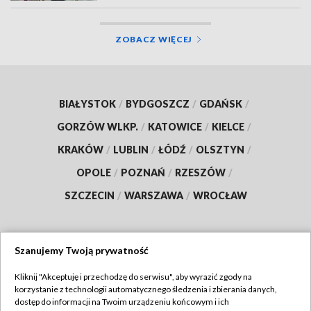
ZOBACZ WIĘCEJ
BIAŁYSTOK
/
BYDGOSZCZ
/
GDAŃSK
/
GORZÓW WLKP.
/
KATOWICE
/
KIELCE
/
KRAKÓW
/
LUBLIN
/
ŁÓDŹ
/
OLSZTYN
/
OPOLE
/
POZNAŃ
/
RZESZÓW
/
SZCZECIN
/
WARSZAWA
/
WROCŁAW
Szanujemy Twoją prywatność
Dołącz do nas:
Kliknij "Akceptuję i przechodzę do serwisu", aby wyrazić zgody na
korzystanie z technologii automatycznego śledzenia i zbierania danych,
TVP
dostęp do informacji na Twoim urządzeniu końcowym i ich