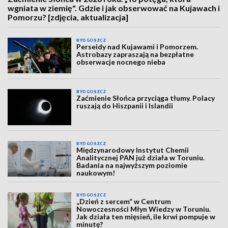
wgniata w ziemię". Gdzie i jak obserwować na Kujawach i
Pomorzu? [zdjęcia, aktualizacja]
BYDGOSZCZ
Perseidy nad Kujawami i Pomorzem.
Astrobazy zapraszają na bezpłatne
obserwacje nocnego nieba
BYDGOSZCZ
Zaćmienie Słońca przyciąga tłumy. Polacy
ruszają do Hiszpanii i Islandii
BYDGOSZCZ
Międzynarodowy Instytut Chemii
Analitycznej PAN już działa w Toruniu.
Badania na najwyższym poziomie
naukowym!
BYDGOSZCZ
„Dzień z sercem” w Centrum
Nowoczesności Młyn Wiedzy w Toruniu.
Jak działa ten mięsień, ile krwi pompuje w
minutę?