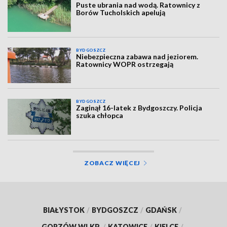
Puste ubrania nad wodą. Ratownicy z
Borów Tucholskich apelują
BYDGOSZCZ
Niebezpieczna zabawa nad jeziorem.
Ratownicy WOPR ostrzegają
BYDGOSZCZ
Zaginął 16-latek z Bydgoszczy. Policja
szuka chłopca
ZOBACZ WIĘCEJ
BIAŁYSTOK
/
BYDGOSZCZ
/
GDAŃSK
/
GORZÓW WLKP.
/
KATOWICE
/
KIELCE
/