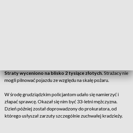
ZOBACZ RÓWNIEŻ: Zuchwała kradzież w Grudziądzu.
Ktoś zabrał strażakom narzędzia!
Do zdarzenia doszło w niedzielę wieczorem, kiedy gasili
pożar kontenerów na śmieci przy ul. Kościelnej
. Wówczas
zebrał się tłum gapiów, na miejscu działało czterech
strażaków.
Ich nieuwagę wykorzystał jeden z mieszkańców,
który z wozu gaśniczego zabrał elektronarzędzia.
Straty wyceniono na blisko 2 tysiące złotych.
Strażacy nie
mogli pilnować pojazdu ze względu na skalę pożaru.
W środę grudziądzkim policjantom udało się namierzyć i
złapać sprawcę. Okazał się nim być 33-letni mężczyzna.
Dzień później został doprowadzony do prokuratora, od
którego usłyszał zarzuty szczególnie zuchwałej kradzieży.