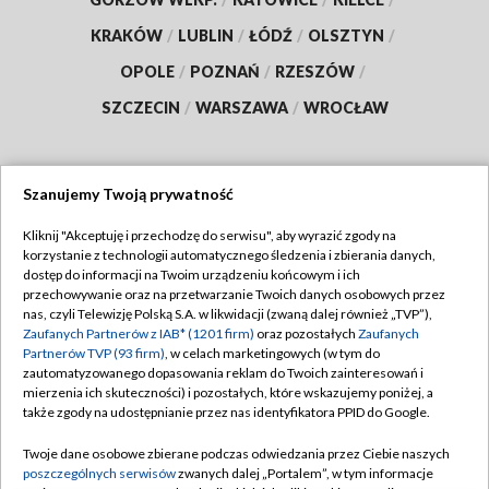
KRAKÓW
/
LUBLIN
/
ŁÓDŹ
/
OLSZTYN
/
OPOLE
/
POZNAŃ
/
RZESZÓW
/
SZCZECIN
/
WARSZAWA
/
WROCŁAW
Szanujemy Twoją prywatność
Dołącz do nas:
Kliknij "Akceptuję i przechodzę do serwisu", aby wyrazić zgody na
korzystanie z technologii automatycznego śledzenia i zbierania danych,
TVP
dostęp do informacji na Twoim urządzeniu końcowym i ich
Abonament TVP
przechowywanie oraz na przetwarzanie Twoich danych osobowych przez
Regulamin TVP
nas, czyli Telewizję Polską S.A. w likwidacji (zwaną dalej również „TVP”),
Emisja w TVP
Polityka prywatności
Zaufanych Partnerów z IAB* (1201 firm)
oraz pozostałych
Zaufanych
Partnerów TVP (93 firm)
, w celach marketingowych (w tym do
Centrum informacji TVP
Moje zgody
zautomatyzowanego dopasowania reklam do Twoich zainteresowań i
mierzenia ich skuteczności) i pozostałych, które wskazujemy poniżej, a
Naziemna Telewizja Cyfrowa
Pomoc
także zgody na udostępnianie przez nas identyfikatora PPID do Google.
Sklep TVP
Biuro reklamy
Twoje dane osobowe zbierane podczas odwiedzania przez Ciebie naszych
Rada Programowa
Kontakt
poszczególnych serwisów
zwanych dalej „Portalem”, w tym informacje