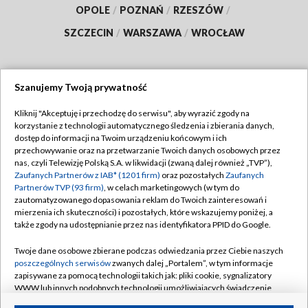
OPOLE
/
POZNAŃ
/
RZESZÓW
/
SZCZECIN
/
WARSZAWA
/
WROCŁAW
Szanujemy Twoją prywatność
Dołącz do nas:
Kliknij "Akceptuję i przechodzę do serwisu", aby wyrazić zgody na
korzystanie z technologii automatycznego śledzenia i zbierania danych,
TVP
dostęp do informacji na Twoim urządzeniu końcowym i ich
Abonament TVP
przechowywanie oraz na przetwarzanie Twoich danych osobowych przez
Regulamin TVP
nas, czyli Telewizję Polską S.A. w likwidacji (zwaną dalej również „TVP”),
Emisja w TVP
Polityka prywatności
Zaufanych Partnerów z IAB* (1201 firm)
oraz pozostałych
Zaufanych
Partnerów TVP (93 firm)
, w celach marketingowych (w tym do
Centrum informacji TVP
Moje zgody
zautomatyzowanego dopasowania reklam do Twoich zainteresowań i
mierzenia ich skuteczności) i pozostałych, które wskazujemy poniżej, a
Naziemna Telewizja Cyfrowa
Pomoc
także zgody na udostępnianie przez nas identyfikatora PPID do Google.
Sklep TVP
Biuro reklamy
Twoje dane osobowe zbierane podczas odwiedzania przez Ciebie naszych
Rada Programowa
Kontakt
poszczególnych serwisów
zwanych dalej „Portalem”, w tym informacje
zapisywane za pomocą technologii takich jak: pliki cookie, sygnalizatory
System NOS
WWW lub innych podobnych technologii umożliwiających świadczenie
dopasowanych i bezpiecznych usług, personalizację treści oraz reklam,
Informacje o nadawcy
Kanały