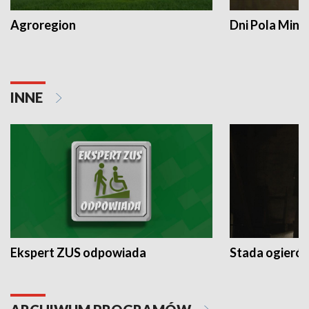
Agroregion
Dni Pola Min
INNE
Ekspert ZUS odpowiada
Stada ogieró