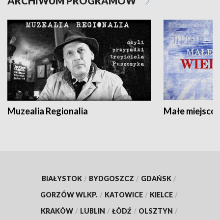
ARCHIWUM PROGRAMÓW
Muzealia Regionalia
Małe miejscow
BIAŁYSTOK
/
BYDGOSZCZ
/
GDAŃSK
/
GORZÓW WLKP.
/
KATOWICE
/
KIELCE
/
KRAKÓW
/
LUBLIN
/
ŁÓDŹ
/
OLSZTYN
/