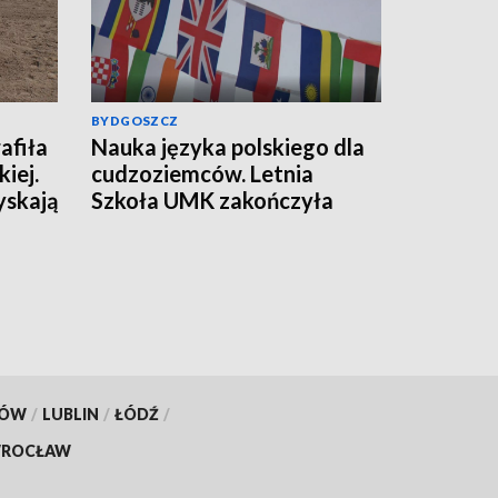
BYDGOSZCZ
afiła
Nauka języka polskiego dla
iej.
cudzoziemców. Letnia
yskają
Szkoła UMK zakończyła
kolejną edycję
KÓW
/
LUBLIN
/
ŁÓDŹ
/
ROCŁAW