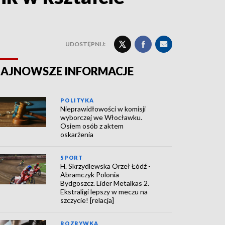
UDOSTĘPNIJ:
AJNOWSZE INFORMACJE
POLITYKA
Nieprawidłowości w komisji
wyborczej we Włocławku.
Osiem osób z aktem
oskarżenia
SPORT
H. Skrzydlewska Orzeł Łódź -
Abramczyk Polonia
Bydgoszcz. Lider Metalkas 2.
Ekstraligi lepszy w meczu na
szczycie! [relacja]
ROZRYWKA