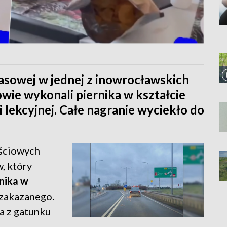
klasowej w jednej z inowrocławskich
owie wykonali piernika w kształcie
li lekcyjnej. Całe nagranie wyciekło do
ościowych
, który
rnika w
zakazanego.
ka z gatunku