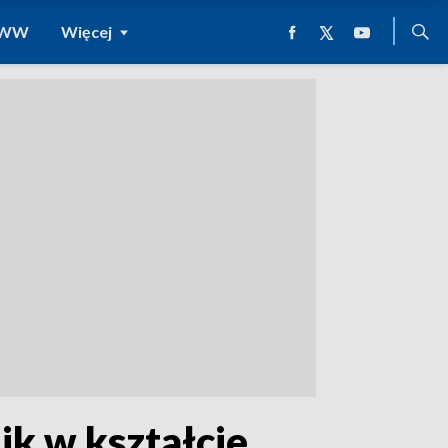
 WWW
Więcej
ik w kształcie