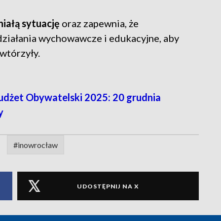
niałą sytuację
oraz zapewnia, że
ziałania wychowawcze i edukacyjne, aby
owtórzyły.
żet Obywatelski 2025: 20 grudnia
y
#inowrocław
UDOSTĘPNIJ NA X