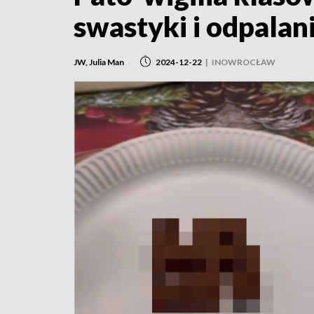
swastyki i odpalan
JW, Julia Man
2024-12-22
|
INOWROCŁAW