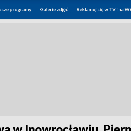
asze programy
Galerie zdjęć
Reklamuj się w TV i na
wa w Inowrocławiu. Piern