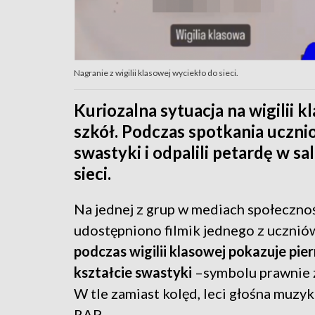
Nagranie z wigilii klasowej wyciekło do sieci.
Kuriozalna sytuacja na wigilii 
szkół. Podczas spotkania uczni
swastyki i odpalili petardę w sa
sieci.
Na jednej z grup w mediach społeczn
udostępniono filmik jednego z uczniów
podczas wigilii klasowej pokazuje pie
kształcie swastyki
–symbolu prawnie 
W tle zamiast kolęd, leci głośna muzy
RAP.