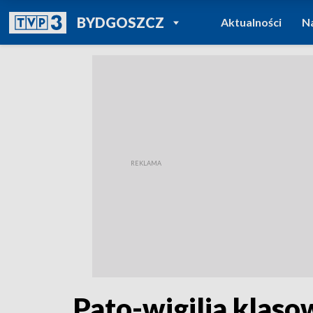
POWRÓT DO
BYDGOSZCZ
Aktualności
N
TVP REGIONY
Pato-wigilia klaso