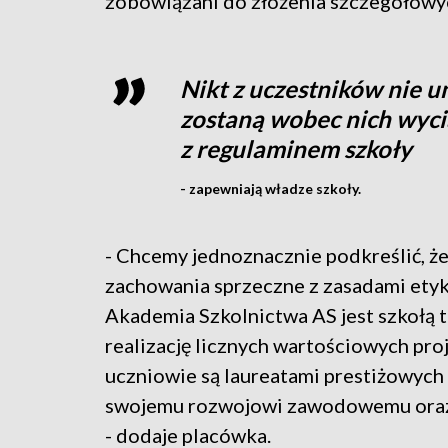
zobowiązani do złożenia szczegółowy
Nikt z uczestników nie u
zostaną wobec nich wyc
z regulaminem szkoły
- zapewniają władze szkoły.
- Chcemy jednoznacznie podkreślić, że
zachowania sprzeczne z zasadami etyk
Akademia Szkolnictwa AS jest szkołą 
realizację licznych wartościowych pro
uczniowie są laureatami prestiżowyc
swojemu rozwojowi zawodowemu oraz
- dodaje placówka.