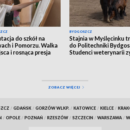
SZCZ
BYDGOSZCZ
tacja do szkół na
Stajnia w Myślęcinku tr
ach i Pomorzu. Walka
do Politechniki Bydgosk
jsca i rosnąca presja
Studenci weterynarii z
miejsce do praktyk
ZOBACZ WIĘCEJ
SZCZ
/
GDAŃSK
/
GORZÓW WLKP.
/
KATOWICE
/
KIELCE
/
KRA
N
/
OPOLE
/
POZNAŃ
/
RZESZÓW
/
SZCZECIN
/
WARSZAWA
/
W