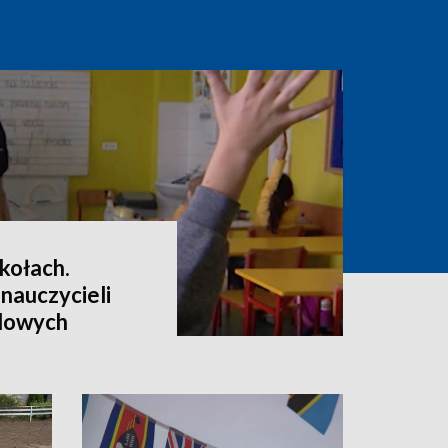
kołach.
 nauczycieli
dowych