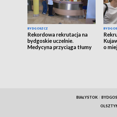
BYDGOSZCZ
BYDGO
Rekordowa rekrutacja na
Rekru
bydgoskie uczelnie.
Kujaw
Medycyna przyciąga tłumy
o mie
kandydatów
BIAŁYSTOK
/
BYDGO
OLSZTY