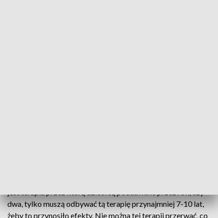
Lek na achondroplazję będzie refundowany od 1 stycznia 2025r.
Lek na achondroplazję będzie refundowany od 1
stycznia 2025 roku. Poinformowała o tym,
posłanka Magdalena Łośko podczas konferencji
prasowej w Inowrocławiu.
- Koszt leczenia jest horrendalny.
Taka terapia to ok. 15
milionów złotych, bo to jest wieloletnia terapia.
To nie
jest terapia przez którą dzieci są poddawane przez rok, czy
dwa, tylko muszą odbywać tą terapię przynajmniej 7-10 lat,
żeby to przynosiło efekty. Nie można tej terapii przerwać, co