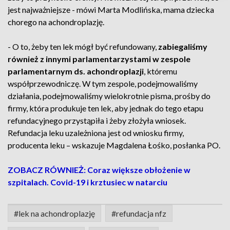
jest najważniejsze - mówi Marta Modlińska, mama dziecka
chorego na achondroplazję.
- O to, żeby ten lek mógł być refundowany,
zabiegaliśmy
również z innymi parlamentarzystami w zespole
parlamentarnym ds. achondroplazji
, któremu
współprzewodniczę. W tym zespole, podejmowaliśmy
działania, podejmowaliśmy wielokrotnie pisma, prośby do
firmy, która produkuje ten lek, aby jednak do tego etapu
refundacyjnego przystąpiła i żeby złożyła wniosek.
Refundacja leku uzależniona jest od wniosku firmy,
producenta leku – wskazuje Magdalena Łośko, posłanka PO.
ZOBACZ RÓWNIEŻ: Coraz większe obłożenie w
szpitalach. Covid-19 i krztusiec w natarciu
#lek na achondroplazję
#refundacja nfz