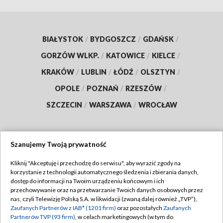
BIAŁYSTOK
/
BYDGOSZCZ
/
GDAŃSK
/
GORZÓW WLKP.
/
KATOWICE
/
KIELCE
/
KRAKÓW
/
LUBLIN
/
ŁÓDŹ
/
OLSZTYN
/
OPOLE
/
POZNAŃ
/
RZESZÓW
/
SZCZECIN
/
WARSZAWA
/
WROCŁAW
Szanujemy Twoją prywatność
Dołącz do nas:
Kliknij "Akceptuję i przechodzę do serwisu", aby wyrazić zgody na
korzystanie z technologii automatycznego śledzenia i zbierania danych,
TVP
dostęp do informacji na Twoim urządzeniu końcowym i ich
Abonament TVP
przechowywanie oraz na przetwarzanie Twoich danych osobowych przez
Regulamin TVP
nas, czyli Telewizję Polską S.A. w likwidacji (zwaną dalej również „TVP”),
Emisja w TVP
Polityka prywatności
Zaufanych Partnerów z IAB* (1201 firm)
oraz pozostałych
Zaufanych
Partnerów TVP (93 firm)
, w celach marketingowych (w tym do
Centrum informacji TVP