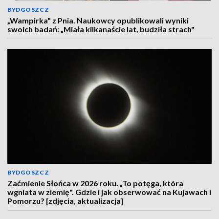
BYDGOSZCZ
„Wampirka" z Pnia. Naukowcy opublikowali wyniki
swoich badań: „Miała kilkanaście lat, budziła strach"
BYDGOSZCZ
Zaćmienie Słońca w 2026 roku. „To potęga, która
wgniata w ziemię". Gdzie i jak obserwować na Kujawach i
Pomorzu? [zdjęcia, aktualizacja]