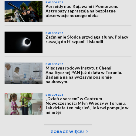
BYDGOSZCZ
Perseidy nad Kujawami i Pomorzem.
Astrobazy zapraszają na bezpłatne
obserwacje nocnego nieba
BYDGOSZCZ
Zaćmienie Słońca przyciąga tłumy. Polacy
ruszają do Hiszpanii i Islandii
BYDGOSZCZ
Międzynarodowy Instytut Chemii
Analitycznej PAN już działa w Toruniu.
Badania na najwyższym poziomie
naukowym!
BYDGOSZCZ
„Dzień z sercem” w Centrum
Nowoczesności Młyn Wiedzy w Toruniu.
Jak działa ten mięsień, ile krwi pompuje w
minutę?
ZOBACZ WIĘCEJ