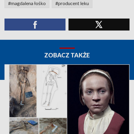
#magdalena łośko
#producent leku
ZOBACZ TAKŻE