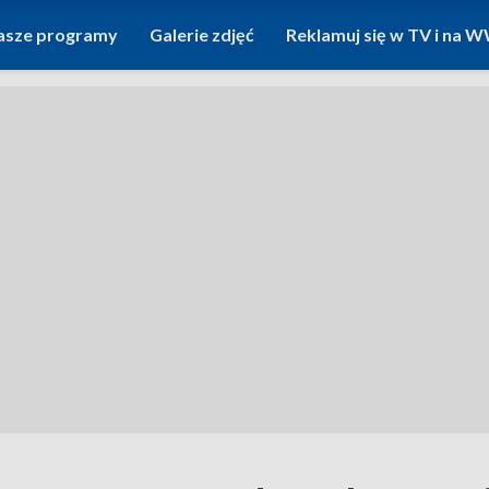
asze programy
Galerie zdjęć
Reklamuj się w TV i na