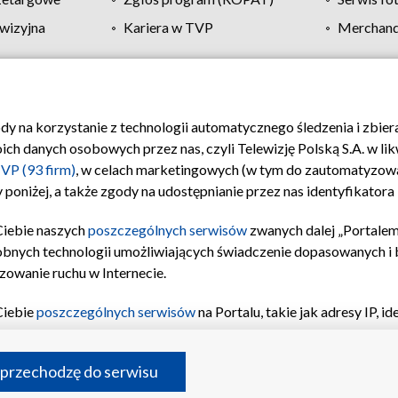
wizyjna
Kariera w TVP
Merchandi
Polityka prywatności
Moje zgody
Pomoc
Biuro re
ody na korzystanie z technologii automatycznego śledzenia i zbie
 danych osobowych przez nas, czyli Telewizję Polską S.A. w likw
VP (93 firm)
, w celach marketingowych (w tym do zautomatyzow
 poniżej, a także zgody na udostępnianie przez nas identyfikator
Ciebie naszych
poszczególnych serwisów
zwanych dalej „Portalem
obnych technologii umożliwiających świadczenie dopasowanych i be
zowanie ruchu w Internecie.
Ciebie
poszczególnych serwisów
na Portalu, takie jak adresy IP, 
sach Portalu czy historia odwiedzin będą przetwarzane przez TV
ji: przechowywania informacji na urządzeniu lub dostęp do nich,
©2026 Telewizja Polska S.A. w likwidacji
 przechodzę do serwisu
enia profilu spersonalizowanych treści, wyboru spersonalizowany
inii odbiorców, opracowywania i ulepszania produktów, zapewnie