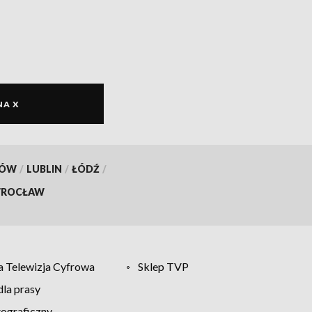
NA X
KÓW
/
LUBLIN
/
ŁÓDŹ
/
ROCŁAW
 Telewizja Cyfrowa
Sklep TVP
la prasy
tograficzny