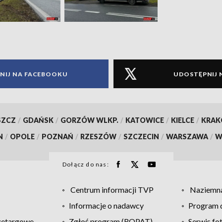
NIJ NA FACEBOOKU
UDOSTĘPNIJ 
SZCZ
/
GDAŃSK
/
GORZÓW WLKP.
/
KATOWICE
/
KIELCE
/
KRA
N
/
OPOLE
/
POZNAŃ
/
RZESZÓW
/
SZCZECIN
/
WARSZAWA
/
W
Dołącz do nas:
Centrum informacji TVP
Naziemna
Informacje o nadawcy
Program d
zetargowe
Zgłoś program (ROPAT)
Serwis fo