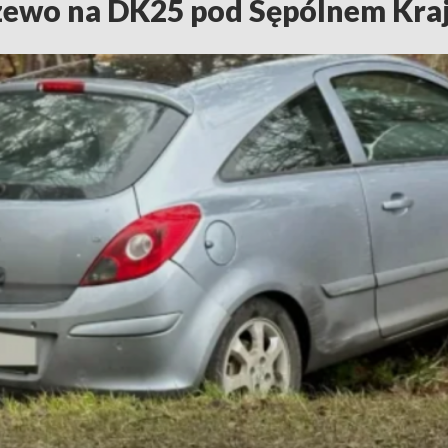
zewo na DK25 pod Sępólnem Kra