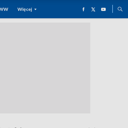
 WWW
Więcej