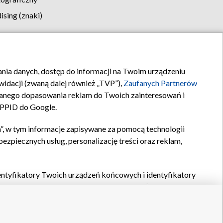
sing (znaki)
klamy
Kontakt
rania danych, dostęp do informacji na Twoim urządzeniu
idacji (zwaną dalej również „TVP”),
Zaufanych Partnerów
anego dopasowania reklam do Twoich zainteresowań i
a PPID do Google.
”, w tym informacje zapisywane za pomocą technologii
zpiecznych usług, personalizację treści oraz reklam,
identyfikatory Twoich urządzeń końcowych i identyfikatory
P,
Zaufanych Partnerów z IAB
oraz pozostałych
Zaufanych
 wyboru podstawowych reklam, wyboru spersonalizowanych
ch treści, pomiaru wydajności reklam, pomiaru wydajności
nia bezpieczeństwa, zapobiegania oszustwom i usuwania