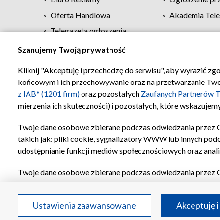
Oferta Handlowa
Akademia Tele
Telegazeta ogłoszenia
Szanujemy Twoją prywatność
Regulamin TVP
Kliknij "Akceptuję i przechodzę do serwisu", aby wyrazić zg
końcowym i ich przechowywanie oraz na przetwarzanie Twoich
z IAB* (1201 firm)
oraz pozostałych
Zaufanych Partnerów T
mierzenia ich skuteczności) i pozostałych, które wskazujemy
Twoje dane osobowe zbierane podczas odwiedzania przez 
takich jak: pliki cookie, sygnalizatory WWW lub innych pod
udostępnianie funkcji mediów społecznościowych oraz anali
Twoje dane osobowe zbierane podczas odwiedzania przez 
plików cookie, informacje o Twoich wyszukiwaniach w serwi
Partnerów TVP
dla realizacji następujących celów i funkc
Ustawienia zaawansowane
Akceptuję i
reklam, tworzenia profilu spersonalizowanych reklam, tworz
treści, stosowania badań rynkowych w celu generowania op