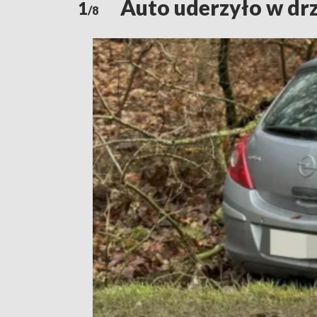
Auto uderzyło w dr
1
/8