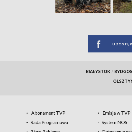
UDOSTĘP
BIAŁYSTOK
/
BYDGO
OLSZTY
Abonament TVP
Emisja w TVP
Rada Programowa
System NOS
Biuro Reklamy
Ogłoszenie pr