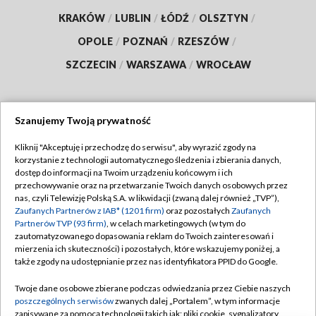
KRAKÓW
/
LUBLIN
/
ŁÓDŹ
/
OLSZTYN
/
OPOLE
/
POZNAŃ
/
RZESZÓW
/
SZCZECIN
/
WARSZAWA
/
WROCŁAW
Szanujemy Twoją prywatność
Dołącz do nas:
Kliknij "Akceptuję i przechodzę do serwisu", aby wyrazić zgody na
korzystanie z technologii automatycznego śledzenia i zbierania danych,
TVP
dostęp do informacji na Twoim urządzeniu końcowym i ich
Abonament TVP
przechowywanie oraz na przetwarzanie Twoich danych osobowych przez
Regulamin TVP
nas, czyli Telewizję Polską S.A. w likwidacji (zwaną dalej również „TVP”),
Emisja w TVP
Polityka prywatności
Zaufanych Partnerów z IAB* (1201 firm)
oraz pozostałych
Zaufanych
Partnerów TVP (93 firm)
, w celach marketingowych (w tym do
Centrum informacji TVP
Moje zgody
zautomatyzowanego dopasowania reklam do Twoich zainteresowań i
mierzenia ich skuteczności) i pozostałych, które wskazujemy poniżej, a
Naziemna Telewizja Cyfrowa
Pomoc
także zgody na udostępnianie przez nas identyfikatora PPID do Google.
Sklep TVP
Biuro reklamy
Twoje dane osobowe zbierane podczas odwiedzania przez Ciebie naszych
Rada Programowa
Kontakt
poszczególnych serwisów
zwanych dalej „Portalem”, w tym informacje
zapisywane za pomocą technologii takich jak: pliki cookie, sygnalizatory