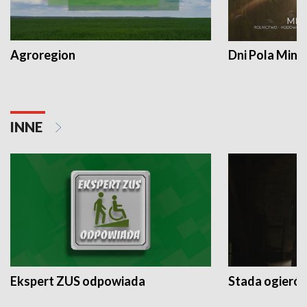
Agroregion
Dni Pola Min
INNE
Ekspert ZUS odpowiada
Stada ogieró