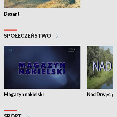
Desant
SPOŁECZEŃSTWO
Magazyn nakielski
Nad Drwęcą
SPORT