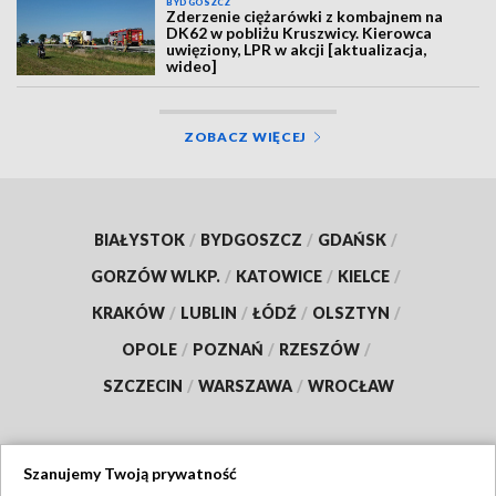
BYDGOSZCZ
Zderzenie ciężarówki z kombajnem na
DK62 w pobliżu Kruszwicy. Kierowca
uwięziony, LPR w akcji [aktualizacja,
wideo]
ZOBACZ WIĘCEJ
BIAŁYSTOK
/
BYDGOSZCZ
/
GDAŃSK
/
GORZÓW WLKP.
/
KATOWICE
/
KIELCE
/
KRAKÓW
/
LUBLIN
/
ŁÓDŹ
/
OLSZTYN
/
OPOLE
/
POZNAŃ
/
RZESZÓW
/
SZCZECIN
/
WARSZAWA
/
WROCŁAW
Szanujemy Twoją prywatność
Dołącz do nas: