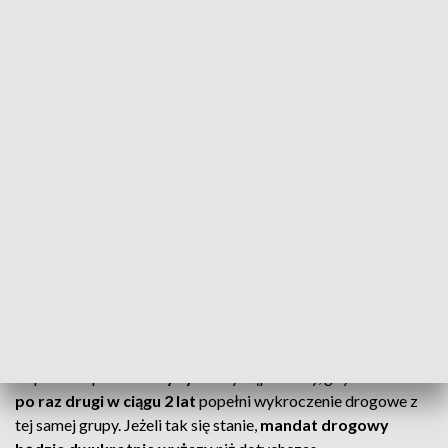
niestosowanie się do przepisów
drogowych zakończyło się na
postępowaniu mandatowym i utracie
prawa jazdy. Jednak niech takie sytuacje
będą przestrogą dla wszystkich
kierowców. Pamiętajmy, że w takich
przypadkach nadmierna prędkość
niekiedy kończy się tragedią nie tylko dla
kierowcy, także dla całych rodzin, jak i
innych uczestników ruchu drogowego
– przypominają policjanci.
CZYM JEST RECYDYWA W POLSKIM
PRAWIE?
W polskim prawie
recydywa
wystąpi wtedy, gdy kierowca
po raz drugi w ciągu 2 lat
popełni wykroczenie drogowe z
tej samej grupy. Jeżeli tak się stanie,
mandat drogowy