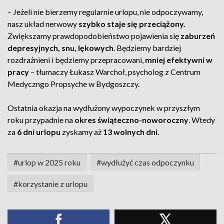
– Jeżeli nie bierzemy regularnie urlopu, nie odpoczywamy,
nasz układ nerwowy
szybko staje się przeciążony.
Zwiększamy prawdopodobieństwo pojawienia się
zaburzeń
depresyjnych, snu, lękowych
. Będziemy bardziej
rozdrażnieni i będziemy przepracowani,
mniej efektywni w
pracy
– tłumaczy Łukasz Warchoł, psycholog z Centrum
Medyczngo Propsyche w Bydgoszczy.
Ostatnia okazja na wydłużony wypoczynek w przyszłym
roku przypadnie na
okres świąteczno-noworoczny
. Wtedy
za
6 dni urlopu
zyskamy aż
13 wolnych dni.
#urlop w 2025 roku
#wydłużyć czas odpoczynku
#korzystanie z urlopu