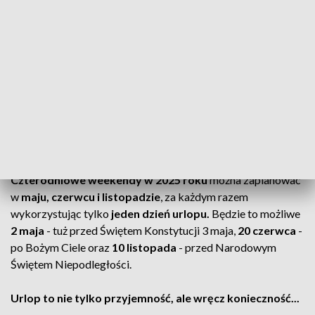
okazję na
dłuższy wypoczynek.
Pierwszy długi weekend wypada
już w styczniu.
Biorąc
urlop 2 i 3 będzie można cieszyć się
aż sześcioma dniami
wolnego
. Dla mieszkańców
Kujaw i Pomorza
początek
roku to także
czas zimowych ferii.
ZOBACZ: Dni wolne w 2025 roku. Kiedy najbardziej
opłaca się wziąć urlop?
Czterodniowe weekendy w 2025 roku
można zaplanować
w
maju, czerwcu i listopadzie
, za każdym razem
wykorzystując tylko
jeden dzień urlopu.
Będzie to możliwe
2 maja
- tuż przed Świętem Konstytucji 3 maja,
20 czerwca
-
po Bożym Ciele oraz
10 listopada
- przed Narodowym
Świętem Niepodległości.
Urlop to nie tylko przyjemność, ale wręcz konieczność...