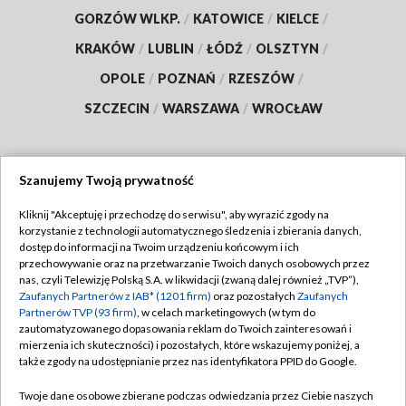
GORZÓW WLKP.
/
KATOWICE
/
KIELCE
/
KRAKÓW
/
LUBLIN
/
ŁÓDŹ
/
OLSZTYN
/
OPOLE
/
POZNAŃ
/
RZESZÓW
/
SZCZECIN
/
WARSZAWA
/
WROCŁAW
Szanujemy Twoją prywatność
Dołącz do nas:
Kliknij "Akceptuję i przechodzę do serwisu", aby wyrazić zgody na
korzystanie z technologii automatycznego śledzenia i zbierania danych,
TVP
dostęp do informacji na Twoim urządzeniu końcowym i ich
Abonament TVP
przechowywanie oraz na przetwarzanie Twoich danych osobowych przez
Regulamin TVP
nas, czyli Telewizję Polską S.A. w likwidacji (zwaną dalej również „TVP”),
Emisja w TVP
Polityka prywatności
Zaufanych Partnerów z IAB* (1201 firm)
oraz pozostałych
Zaufanych
Partnerów TVP (93 firm)
, w celach marketingowych (w tym do
Centrum informacji TVP
Moje zgody
zautomatyzowanego dopasowania reklam do Twoich zainteresowań i
mierzenia ich skuteczności) i pozostałych, które wskazujemy poniżej, a
Naziemna Telewizja Cyfrowa
Pomoc
także zgody na udostępnianie przez nas identyfikatora PPID do Google.
Sklep TVP
Biuro reklamy
Twoje dane osobowe zbierane podczas odwiedzania przez Ciebie naszych