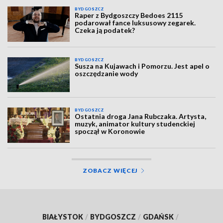
BYDGOSZCZ
Raper z Bydgoszczy Bedoes 2115
podarował fance luksusowy zegarek.
Czeka ją podatek?
BYDGOSZCZ
Susza na Kujawach i Pomorzu. Jest apel o
oszczędzanie wody
BYDGOSZCZ
Ostatnia droga Jana Rubczaka. Artysta,
muzyk, animator kultury studenckiej
spoczął w Koronowie
ZOBACZ WIĘCEJ
BIAŁYSTOK
/
BYDGOSZCZ
/
GDAŃSK
/