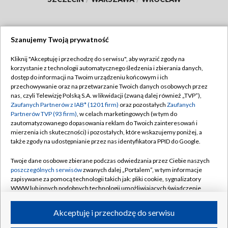
Szanujemy Twoją prywatność
Dołącz do nas:
Kliknij "Akceptuję i przechodzę do serwisu", aby wyrazić zgody na
korzystanie z technologii automatycznego śledzenia i zbierania danych,
TVP
dostęp do informacji na Twoim urządzeniu końcowym i ich
Abonament TVP
przechowywanie oraz na przetwarzanie Twoich danych osobowych przez
Regulamin TVP
nas, czyli Telewizję Polską S.A. w likwidacji (zwaną dalej również „TVP”),
Emisja w TVP
Polityka prywatności
Zaufanych Partnerów z IAB* (1201 firm)
oraz pozostałych
Zaufanych
Partnerów TVP (93 firm)
, w celach marketingowych (w tym do
Centrum informacji TVP
Moje zgody
zautomatyzowanego dopasowania reklam do Twoich zainteresowań i
mierzenia ich skuteczności) i pozostałych, które wskazujemy poniżej, a
Naziemna Telewizja Cyfrowa
Pomoc
także zgody na udostępnianie przez nas identyfikatora PPID do Google.
Sklep TVP
Biuro reklamy
Twoje dane osobowe zbierane podczas odwiedzania przez Ciebie naszych
Rada Programowa
Kontakt
poszczególnych serwisów
zwanych dalej „Portalem”, w tym informacje
zapisywane za pomocą technologii takich jak: pliki cookie, sygnalizatory
System NOS
WWW lub innych podobnych technologii umożliwiających świadczenie
dopasowanych i bezpiecznych usług, personalizację treści oraz reklam,
Informacje o nadawcy
Kanały
udostępnianie funkcji mediów społecznościowych oraz analizowanie
Akceptuję i przechodzę do serwisu
ruchu w Internecie.
Program dla prasy
©2026 Telewizja Polska S.A. w likwidacji