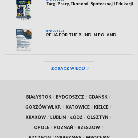
Targi Pracy, Ekonomii Społecznej i Edukacji
BYDGOSZCZ
REHA FOR THE BLIND IN POLAND
ZOBACZ WIĘCEJ
BIAŁYSTOK
/
BYDGOSZCZ
/
GDAŃSK
/
GORZÓW WLKP.
/
KATOWICE
/
KIELCE
/
KRAKÓW
/
LUBLIN
/
ŁÓDŹ
/
OLSZTYN
/
OPOLE
/
POZNAŃ
/
RZESZÓW
/
SZCZECIN
/
WARSZAWA
/
WROCŁAW