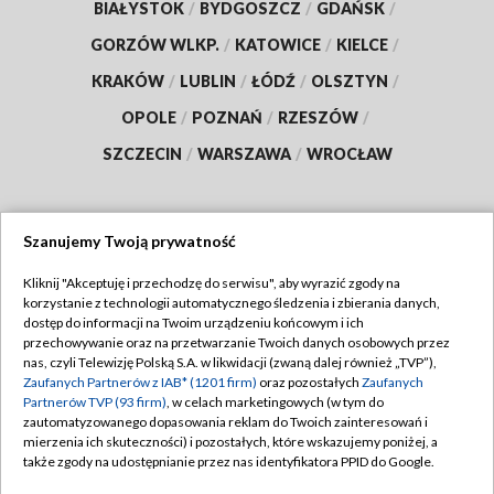
BIAŁYSTOK
/
BYDGOSZCZ
/
GDAŃSK
/
GORZÓW WLKP.
/
KATOWICE
/
KIELCE
/
KRAKÓW
/
LUBLIN
/
ŁÓDŹ
/
OLSZTYN
/
OPOLE
/
POZNAŃ
/
RZESZÓW
/
SZCZECIN
/
WARSZAWA
/
WROCŁAW
Szanujemy Twoją prywatność
Dołącz do nas:
Kliknij "Akceptuję i przechodzę do serwisu", aby wyrazić zgody na
korzystanie z technologii automatycznego śledzenia i zbierania danych,
TVP
dostęp do informacji na Twoim urządzeniu końcowym i ich
Abonament TVP
przechowywanie oraz na przetwarzanie Twoich danych osobowych przez
Regulamin TVP
nas, czyli Telewizję Polską S.A. w likwidacji (zwaną dalej również „TVP”),
Emisja w TVP
Polityka prywatności
Zaufanych Partnerów z IAB* (1201 firm)
oraz pozostałych
Zaufanych
Partnerów TVP (93 firm)
, w celach marketingowych (w tym do
Centrum informacji TVP
Moje zgody
zautomatyzowanego dopasowania reklam do Twoich zainteresowań i
mierzenia ich skuteczności) i pozostałych, które wskazujemy poniżej, a
Naziemna Telewizja Cyfrowa
Pomoc
także zgody na udostępnianie przez nas identyfikatora PPID do Google.
Sklep TVP
Biuro reklamy