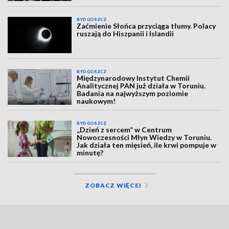
BYDGOSZCZ
Zaćmienie Słońca przyciąga tłumy. Polacy
ruszają do Hiszpanii i Islandii
BYDGOSZCZ
Międzynarodowy Instytut Chemii
Analitycznej PAN już działa w Toruniu.
Badania na najwyższym poziomie
naukowym!
BYDGOSZCZ
„Dzień z sercem” w Centrum
Nowoczesności Młyn Wiedzy w Toruniu.
Jak działa ten mięsień, ile krwi pompuje w
minutę?
ZOBACZ WIĘCEJ