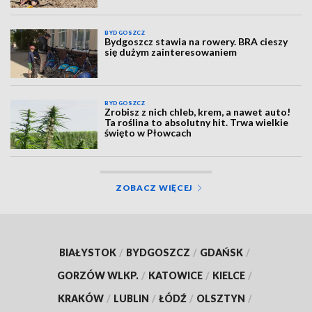
BYDGOSZCZ
Bydgoszcz stawia na rowery. BRA cieszy
się dużym zainteresowaniem
BYDGOSZCZ
Zrobisz z nich chleb, krem, a nawet auto!
Ta roślina to absolutny hit. Trwa wielkie
święto w Płowcach
ZOBACZ WIĘCEJ
BIAŁYSTOK
/
BYDGOSZCZ
/
GDAŃSK
/
GORZÓW WLKP.
/
KATOWICE
/
KIELCE
/
KRAKÓW
/
LUBLIN
/
ŁÓDŹ
/
OLSZTYN
/