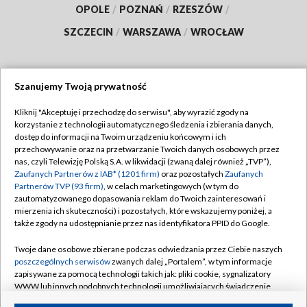
OPOLE
/
POZNAŃ
/
RZESZÓW
/
SZCZECIN
/
WARSZAWA
/
WROCŁAW
Szanujemy Twoją prywatność
Dołącz do nas:
Kliknij "Akceptuję i przechodzę do serwisu", aby wyrazić zgody na
korzystanie z technologii automatycznego śledzenia i zbierania danych,
TVP
dostęp do informacji na Twoim urządzeniu końcowym i ich
Abonament TVP
przechowywanie oraz na przetwarzanie Twoich danych osobowych przez
Regulamin TVP
nas, czyli Telewizję Polską S.A. w likwidacji (zwaną dalej również „TVP”),
Emisja w TVP
Polityka prywatności
Zaufanych Partnerów z IAB* (1201 firm)
oraz pozostałych
Zaufanych
Partnerów TVP (93 firm)
, w celach marketingowych (w tym do
Centrum informacji TVP
Moje zgody
zautomatyzowanego dopasowania reklam do Twoich zainteresowań i
mierzenia ich skuteczności) i pozostałych, które wskazujemy poniżej, a
Naziemna Telewizja Cyfrowa
Pomoc
także zgody na udostępnianie przez nas identyfikatora PPID do Google.
Sklep TVP
Biuro reklamy
Twoje dane osobowe zbierane podczas odwiedzania przez Ciebie naszych
Rada Programowa
Kontakt
poszczególnych serwisów
zwanych dalej „Portalem”, w tym informacje
zapisywane za pomocą technologii takich jak: pliki cookie, sygnalizatory
System NOS
WWW lub innych podobnych technologii umożliwiających świadczenie
dopasowanych i bezpiecznych usług, personalizację treści oraz reklam,
Informacje o nadawcy
Kanały