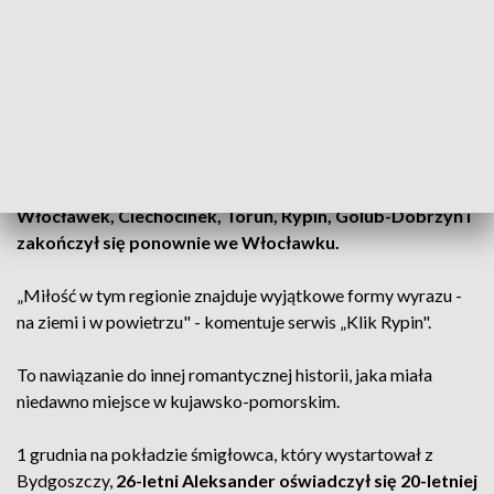
na aktywny wypoczynek. I trzeba przyznać, że zrobili to z...
sercem.
ZOBACZ RÓWNIEŻ: Rowerowa Stolica Polski. 10.
miejsce Metropolii Bydgoszcz, wygrała Biała Podlaska
Pokonali dokładnie 240,27 km
w 13 godzin i 47 minut,
tworząc trasę w kształcie serca
.
Szlak wiódł m.in. przez
Włocławek, Ciechocinek, Toruń, Rypin, Golub-Dobrzyń i
zakończył się ponownie we Włocławku.
„Miłość w tym regionie znajduje wyjątkowe formy wyrazu -
na ziemi i w powietrzu" - komentuje serwis „Klik Rypin".
To nawiązanie do innej romantycznej historii, jaka miała
niedawno miejsce w kujawsko-pomorskim.
1 grudnia na pokładzie śmigłowca, który wystartował z
Bydgoszczy,
26-letni Aleksander oświadczył się 20-letniej