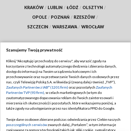
KRAKÓW
/
LUBLIN
/
ŁÓDŹ
/
OLSZTYN
/
OPOLE
/
POZNAŃ
/
RZESZÓW
/
SZCZECIN
/
WARSZAWA
/
WROCŁAW
Szanujemy Twoją prywatność
Dołącz do nas:
Kliknij "Akceptuję i przechodzę do serwisu", aby wyrazić zgody na
korzystanie z technologii automatycznego śledzenia i zbierania danych,
TVP
dostęp do informacji na Twoim urządzeniu końcowym i ich
Abonament TVP
przechowywanie oraz na przetwarzanie Twoich danych osobowych przez
Regulamin TVP
nas, czyli Telewizję Polską S.A. w likwidacji (zwaną dalej również „TVP”),
Emisja w TVP
Polityka prywatności
Zaufanych Partnerów z IAB* (1201 firm)
oraz pozostałych
Zaufanych
Partnerów TVP (93 firm)
, w celach marketingowych (w tym do
Centrum informacji TVP
Moje zgody
zautomatyzowanego dopasowania reklam do Twoich zainteresowań i
mierzenia ich skuteczności) i pozostałych, które wskazujemy poniżej, a
Naziemna Telewizja Cyfrowa
Pomoc
także zgody na udostępnianie przez nas identyfikatora PPID do Google.
Sklep TVP
Biuro reklamy
Twoje dane osobowe zbierane podczas odwiedzania przez Ciebie naszych
Rada Programowa
Kontakt
poszczególnych serwisów
zwanych dalej „Portalem”, w tym informacje
zapisywane za pomocą technologii takich jak: pliki cookie, sygnalizatory