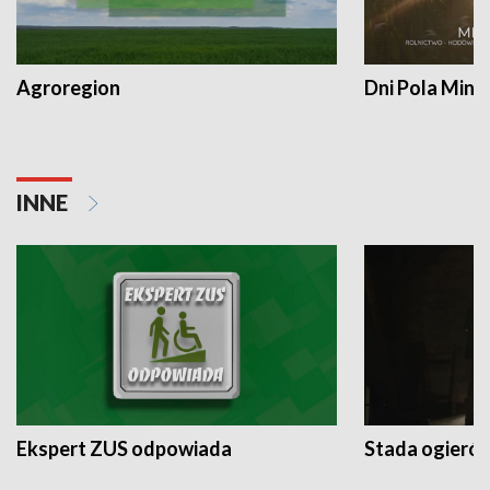
Agroregion
Dni Pola Min
INNE
Ekspert ZUS odpowiada
Stada ogieró