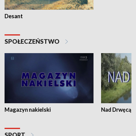
Desant
SPOŁECZEŃSTWO
Magazyn nakielski
Nad Drwęcą
SPORT