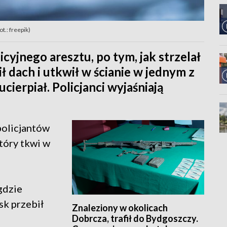
ot.: freepik)
icyjnego aresztu, po tym, jak strzelał
ł dach i utkwił w ścianie w jednym z
ucierpiał. Policjanci wyjaśniają
olicjantów
tóry tkwi w
gdzie
isk przebił
Znaleziony w okolicach
Dobrcza, trafił do Bydgoszczy.