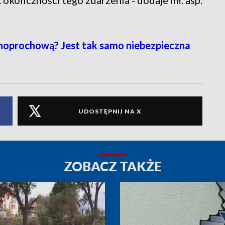
 okoliczności tego zdarzenia - dodaje mł. asp.
noprochową? Jest tak samo niebezpieczna
UDOSTĘPNIJ NA X
ZOBACZ TAKŻE