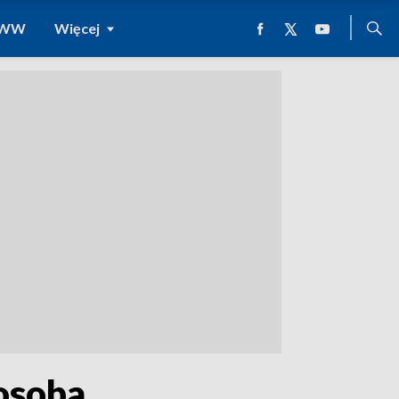
 WWW
Więcej
 osoba