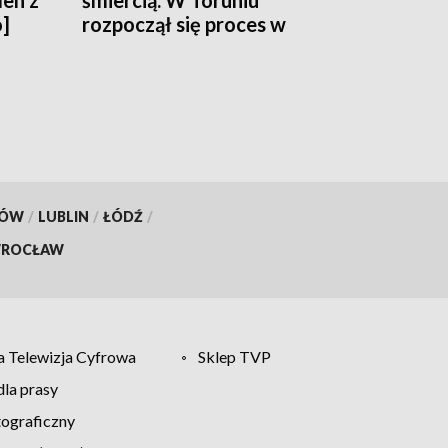
den z
śmiercią. W Toruniu
o]
rozpoczął się proces w
sprawie porwania w
Grudziądzu
KÓW
/
LUBLIN
/
ŁÓDŹ
/
ROCŁAW
 Telewizja Cyfrowa
Sklep TVP
la prasy
tograficzny