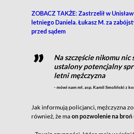
ZOBACZ TAKŻE: Zastrzelił w Unisław
letniego Daniela. Łukasz M. za zabójs
przed sądem
Na szczęście nikomu nic s
ustalony potencjalny spr
letni mężczyzna
- mówi nam mł. asp. Kamil Smoliński z ko
Jak informują policjanci, mężczyzna z
również, że ma
on pozwolenie na broń