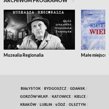
ARCHIWUM PROGRAMÓW
Muzealia Regionalia
Małe miejscow
BIAŁYSTOK
/
BYDGOSZCZ
/
GDAŃSK
/
GORZÓW WLKP.
/
KATOWICE
/
KIELCE
/
KRAKÓW
/
LUBLIN
/
ŁÓDŹ
/
OLSZTYN
/