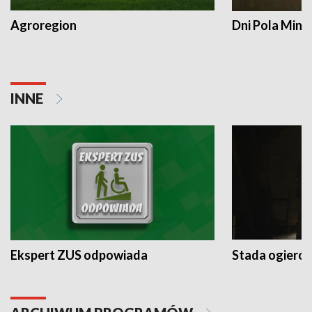
Agroregion
Dni Pola Min
INNE
Ekspert ZUS odpowiada
Stada ogieró