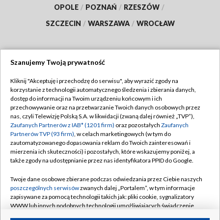
OPOLE
/
POZNAŃ
/
RZESZÓW
/
SZCZECIN
/
WARSZAWA
/
WROCŁAW
Szanujemy Twoją prywatność
Dołącz do nas:
Kliknij "Akceptuję i przechodzę do serwisu", aby wyrazić zgody na
korzystanie z technologii automatycznego śledzenia i zbierania danych,
TVP
dostęp do informacji na Twoim urządzeniu końcowym i ich
Abonament TVP
przechowywanie oraz na przetwarzanie Twoich danych osobowych przez
Regulamin TVP
nas, czyli Telewizję Polską S.A. w likwidacji (zwaną dalej również „TVP”),
Emisja w TVP
Polityka prywatności
Zaufanych Partnerów z IAB* (1201 firm)
oraz pozostałych
Zaufanych
Partnerów TVP (93 firm)
, w celach marketingowych (w tym do
Centrum informacji TVP
Moje zgody
zautomatyzowanego dopasowania reklam do Twoich zainteresowań i
mierzenia ich skuteczności) i pozostałych, które wskazujemy poniżej, a
Naziemna Telewizja Cyfrowa
Pomoc
także zgody na udostępnianie przez nas identyfikatora PPID do Google.
Sklep TVP
Biuro reklamy
Twoje dane osobowe zbierane podczas odwiedzania przez Ciebie naszych
Rada Programowa
Kontakt
poszczególnych serwisów
zwanych dalej „Portalem”, w tym informacje
zapisywane za pomocą technologii takich jak: pliki cookie, sygnalizatory
System NOS
WWW lub innych podobnych technologii umożliwiających świadczenie
dopasowanych i bezpiecznych usług, personalizację treści oraz reklam,
Informacje o nadawcy
Kanały