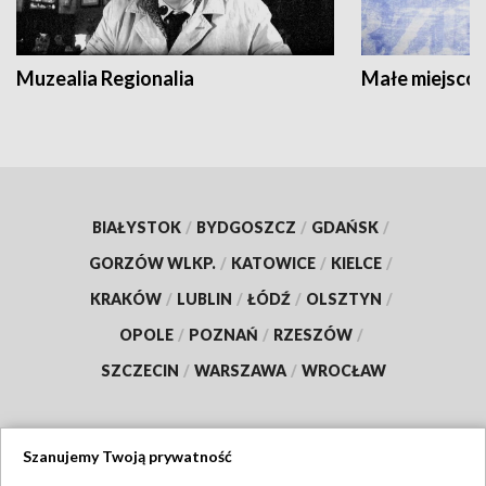
Muzealia Regionalia
Małe miejscow
BIAŁYSTOK
/
BYDGOSZCZ
/
GDAŃSK
/
GORZÓW WLKP.
/
KATOWICE
/
KIELCE
/
KRAKÓW
/
LUBLIN
/
ŁÓDŹ
/
OLSZTYN
/
OPOLE
/
POZNAŃ
/
RZESZÓW
/
SZCZECIN
/
WARSZAWA
/
WROCŁAW
Szanujemy Twoją prywatność
Dołącz do nas: