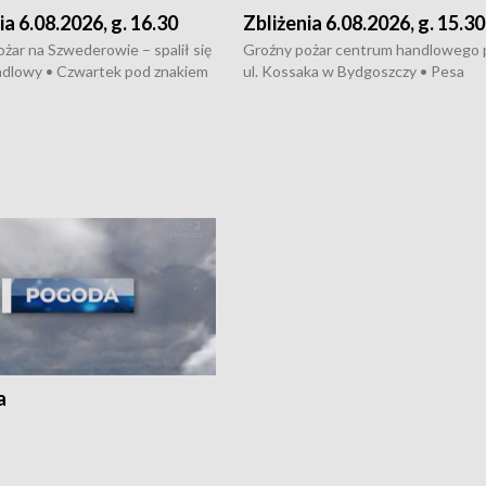
ia 6.08.2026, g. 16.30
Zbliżenia 6.08.2026, g. 15.30
żar na Szwederowie – spalił się
Groźny pożar centrum handlowego 
ndlowy • Czwartek pod znakiem
ul. Kossaka w Bydgoszczy • Pesa
burz • Dobre prognozy dla
wyprodukuje nowoczesne,
 – rolnicy mogą liczyć na
energooszczędne pociągi dla Polregi
lony • Akcja porodowa na trasie
Zmiany w przepisach o pomocy
uń – pomógł policyjny patrol •
społecznej • Przed nami 10. jubileu
my na kolejną odsłonę programu
Festiwal Wisły
ato”
a