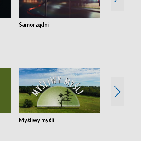
Samorządni
Wspólna sp
Myśliwy myśli
Spotkania z 