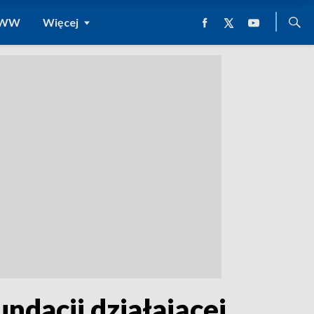
 WWW
Więcej
ndacji działającej