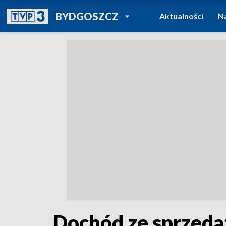
POWRÓT DO
BYDGOSZCZ
Aktualności
N
TVP REGIONY
Dochód ze sprzedaż