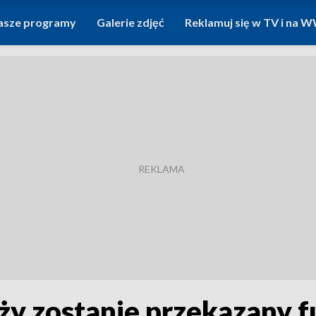
asze programy
Galerie zdjęć
Reklamuj się w TV i na
y zostanie przekazany fu