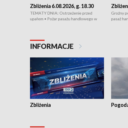
Zbliżenia 6.08.2026, g. 18.30
Zbliżen
TEMATY DNIA: Ostrzeżenie przed
Groźny po
upałem • Pożar pasażu handlowego w
pasaż ha
Bydgoszczy • Policja rozbiła lokalną siatkę
upałów i 
dealerską – grozi im do 12 lat więzienia •
kukurydzy
Akcja porodowa na trasie Rypin-Toruń –
wysokie p
pomógł policyjny patrol • Wyjątkowy
Rypin-Tor
INFORMACJE
projekt UMK w Toruniu
Zaprasza
„Studio L
Zbliżenia
Pogod