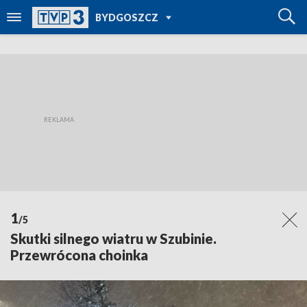
POWRÓT DO
BYDGOSZCZ
TVP REGIONY
1
/5
Skutki silnego wiatru w Szubinie.
Przewrócona choinka