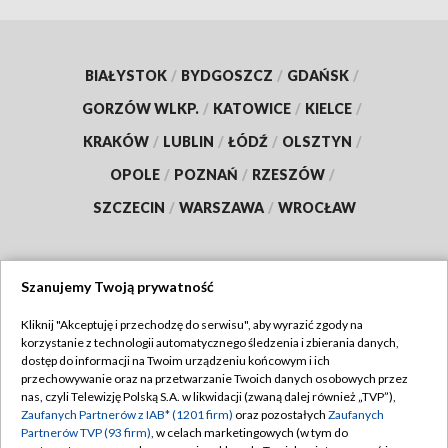
BIAŁYSTOK
/
BYDGOSZCZ
/
GDAŃSK
/
GORZÓW WLKP.
/
KATOWICE
/
KIELCE
/
KRAKÓW
/
LUBLIN
/
ŁÓDŹ
/
OLSZTYN
/
OPOLE
/
POZNAŃ
/
RZESZÓW
/
SZCZECIN
/
WARSZAWA
/
WROCŁAW
Szanujemy Twoją prywatność
Dołącz do nas:
Kliknij "Akceptuję i przechodzę do serwisu", aby wyrazić zgody na
korzystanie z technologii automatycznego śledzenia i zbierania danych,
TVP
dostęp do informacji na Twoim urządzeniu końcowym i ich
Abonament TVP
przechowywanie oraz na przetwarzanie Twoich danych osobowych przez
Regulamin TVP
nas, czyli Telewizję Polską S.A. w likwidacji (zwaną dalej również „TVP”),
Emisja w TVP
Polityka prywatności
Zaufanych Partnerów z IAB* (1201 firm)
oraz pozostałych
Zaufanych
Partnerów TVP (93 firm)
, w celach marketingowych (w tym do
Centrum informacji TVP