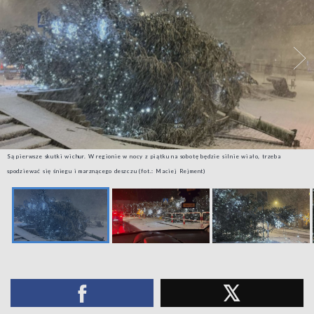
Są pierwsze skutki wichur. W regionie w nocy z piątku na sobotę będzie silnie wiało, trzeba
spodziewać się śniegu i marznącego deszczu (fot.: Maciej Rejment)