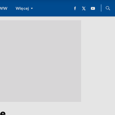
 WWW
Więcej
ie