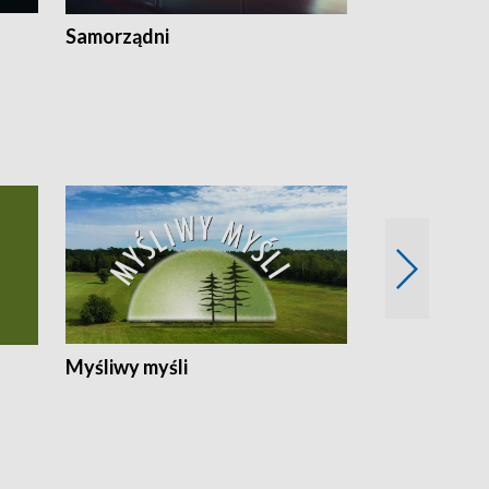
Samorządni
Wspólna sp
Myśliwy myśli
Spotkania z 