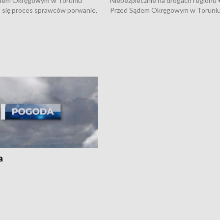
dem Okręgowym w Toruniu
Niebezpiecznie na drogach regionu 
 się proces sprawców porwanie,
Przed Sądem Okręgowym w Toruni
 tortur pod Grudziądzem • 3 mln
rozpoczął się proces sprawców por
 mogą wynosić straty po pożarze
pobicie i tortur pod Grudziądzem • 
Kossaka w Bydgoszczy •
o oszczędzanie wody • Ważne dla
cznie na drogach regionu •
rolników badania w Stacji Doświadcz
ąg sporu o pranie na bydgoskich
Oceny Odmian w Chrząstowie
kach
a