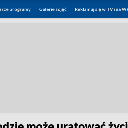
asze programy
Galerie zdjęć
Reklamuj się w TV i na
dzie może uratować życ