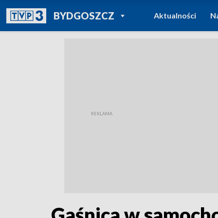
POWRÓT DO
BYDGOSZCZ
Aktualności
N
TVP REGIONY
Gaśnica w samocho