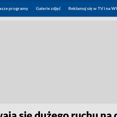
asze programy
Galerie zdjęć
Reklamuj się w TV i na
wają się dużego ruchu na