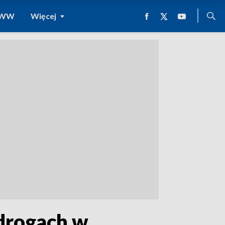
 WWW
Więcej
 drogach w