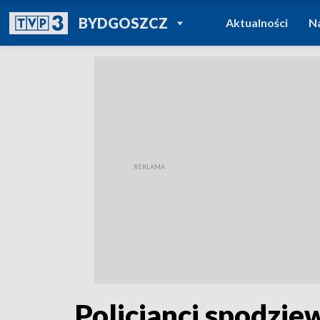
POWRÓT DO
BYDGOSZCZ
Aktualności
N
TVP REGIONY
Policjanci spodzie