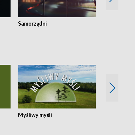
Samorządni
Wspólna sp
Myśliwy myśli
Spotkania z 