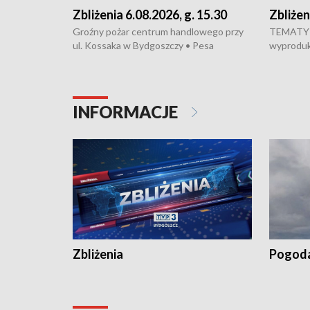
Zbliżenia 6.08.2026, g. 15.30
Zbliżen
Groźny pożar centrum handlowego przy
TEMATY 
ul. Kossaka w Bydgoszczy • Pesa
wyproduku
wyprodukuje nowoczesne,
energoos
energooszczędne pociągi dla Polregio •
generacji
Zmiany w przepisach o pomocy
wyjadą w 
społecznej • Przed nami 10. jubileuszowy
zostaną 
INFORMACJE
Festiwal Wisły
infrastru
Gdańskie
zwiększy
kraju • D
Specjali
odpiera 
„saloniku
zapowiada
Przed nam
ostrzegaj
Zbliżenia
Pogod
temperatu
Celsjusza