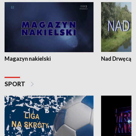
Magazyn nakielski
Nad Drwęcą
SPORT