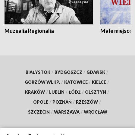
Muzealia Regionalia
Małe miejscow
BIAŁYSTOK
/
BYDGOSZCZ
/
GDAŃSK
/
GORZÓW WLKP.
/
KATOWICE
/
KIELCE
/
KRAKÓW
/
LUBLIN
/
ŁÓDŹ
/
OLSZTYN
/
OPOLE
/
POZNAŃ
/
RZESZÓW
/
SZCZECIN
/
WARSZAWA
/
WROCŁAW