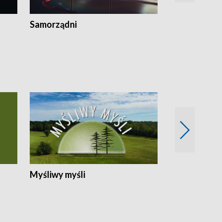
Samorządni
Wspólna sp
Myśliwy myśli
Spotkania z 