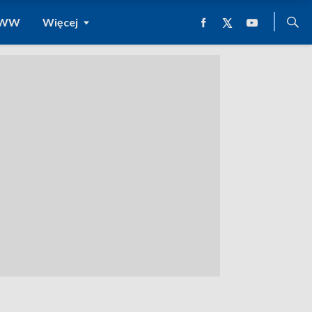
 WWW
Więcej