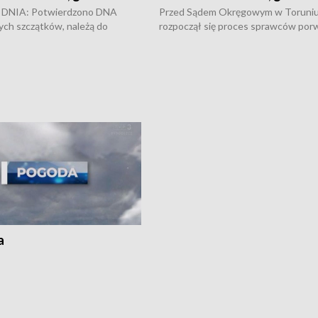
DNIA: Potwierdzono DNA
Przed Sądem Okręgowym w Toruni
ych szczątków, należą do
rozpoczął się proces sprawców por
j Jowity Zielińskiej • Tragiczny
pobicie i tortur pod Grudziądzem • 
c serwisowych w studni w Solcu
zł - tyle mogą wynosić straty po poż
 • Festiwal dziewięciu wzgórz
przy ul. Kossaka w Bydgoszczy •
e i Festiwal Wisły w kilku
Niebezpiecznie na drogach regionu 
regionu • Problem z realizacją
Dalszy ciąg sporu o pranie na bydgo
 spaleniu apteki w Bydgoszczy •
Kapuściskach
ąg sąsiedzkiego sporu o
nie prania
a