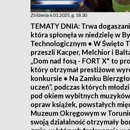
Zbliżenia 6.01.2025, g. 18.30
TEMATY DNIA: Trwa dogaszanie 
która spłonęła w niedzielę w 
Technologicznym • W Święto Trz
przeszli Kacper, Melchior i Balt
„Dom nad fosą - FORT X" to pro
który otrzymał prestiżowe wy
konkursie • Na Zamku Bierzgłow
uczeń”, podczas których młodzi ar
pod okiem wybitnych muzyków
opraw książek, powstałych międ
Muzeum Okręgowym w Toruniu 
swoją działalność otrzymały b