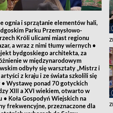
ognia i sprzątanie elementów hali,
Bydgoskim Parku Przemysłowo-
ech Króli ulicami miast regionu
Z
azar, a wraz z nimi tłumy wiernych •
jekt bydgoskiego architekta, za
różnienie w międzynarodowym
skim odbyły się warsztaty „Mistrz i
tyści z kraju i ze świata szkolili się
 • Wystawę ponad 70 gotyckich
zy XIII a XVI wiekiem, otwarto w
• Koła Gospodyń Wiejskich na
Z
ony frekwencyjne, przeznaczone dla