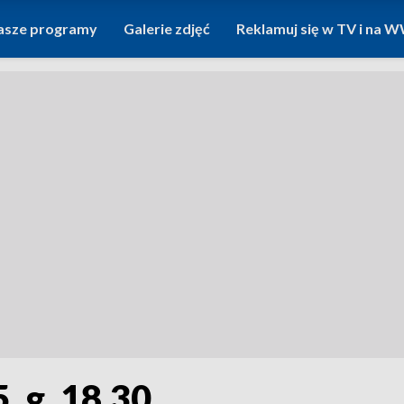
asze programy
Galerie zdjęć
Reklamuj się w TV i na
, g. 18.30