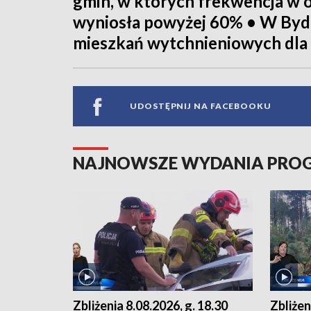
gmin, w których frekwencja w 
wyniosła powyżej 60% • W Byd
mieszkań wytchnieniowych dla 
UDOSTĘPNIJ NA FACEBOOKU
NAJNOWSZE WYDANIA PR
Zbliżenia 8.08.2026, g. 18.30
Zbliżen