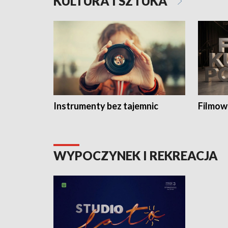
KULTURA I SZTUKA
Instrumenty bez tajemnic
Filmow
WYPOCZYNEK I REKREACJA