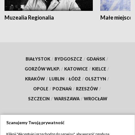
Muzealia Regionalia
Małe miejscow
BIAŁYSTOK
/
BYDGOSZCZ
/
GDAŃSK
/
GORZÓW WLKP.
/
KATOWICE
/
KIELCE
/
KRAKÓW
/
LUBLIN
/
ŁÓDŹ
/
OLSZTYN
/
OPOLE
/
POZNAŃ
/
RZESZÓW
/
SZCZECIN
/
WARSZAWA
/
WROCŁAW
Szanujemy Twoją prywatność
Dołącz do nas:
Kliknij "Akceptuję i przechodzę do serwisu", aby wyrazić zgody na