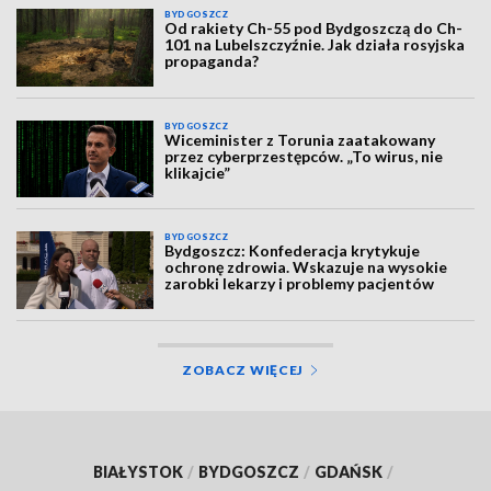
BYDGOSZCZ
Od rakiety Ch-55 pod Bydgoszczą do Ch-
101 na Lubelszczyźnie. Jak działa rosyjska
propaganda?
BYDGOSZCZ
Wiceminister z Torunia zaatakowany
przez cyberprzestępców. „To wirus, nie
klikajcie”
BYDGOSZCZ
Bydgoszcz: Konfederacja krytykuje
ochronę zdrowia. Wskazuje na wysokie
zarobki lekarzy i problemy pacjentów
ZOBACZ WIĘCEJ
BIAŁYSTOK
/
BYDGOSZCZ
/
GDAŃSK
/