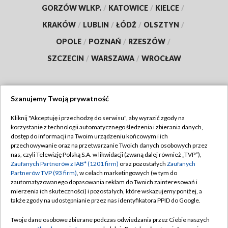
GORZÓW WLKP.
/
KATOWICE
/
KIELCE
/
KRAKÓW
/
LUBLIN
/
ŁÓDŹ
/
OLSZTYN
/
OPOLE
/
POZNAŃ
/
RZESZÓW
/
SZCZECIN
/
WARSZAWA
/
WROCŁAW
Szanujemy Twoją prywatność
Dołącz do nas:
Kliknij "Akceptuję i przechodzę do serwisu", aby wyrazić zgody na
korzystanie z technologii automatycznego śledzenia i zbierania danych,
TVP
dostęp do informacji na Twoim urządzeniu końcowym i ich
Abonament TVP
przechowywanie oraz na przetwarzanie Twoich danych osobowych przez
Regulamin TVP
nas, czyli Telewizję Polską S.A. w likwidacji (zwaną dalej również „TVP”),
Emisja w TVP
Polityka prywatności
Zaufanych Partnerów z IAB* (1201 firm)
oraz pozostałych
Zaufanych
Partnerów TVP (93 firm)
, w celach marketingowych (w tym do
Centrum informacji TVP
Moje zgody
zautomatyzowanego dopasowania reklam do Twoich zainteresowań i
mierzenia ich skuteczności) i pozostałych, które wskazujemy poniżej, a
Naziemna Telewizja Cyfrowa
Pomoc
także zgody na udostępnianie przez nas identyfikatora PPID do Google.
Sklep TVP
Biuro reklamy
Twoje dane osobowe zbierane podczas odwiedzania przez Ciebie naszych
Rada Programowa