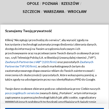
OPOLE
/
POZNAŃ
/
RZESZÓW
/
SZCZECIN
/
WARSZAWA
/
WROCŁAW
Szanujemy Twoją prywatność
Dołącz do nas:
Kliknij "Akceptuję i przechodzę do serwisu", aby wyrazić zgody na
korzystanie z technologii automatycznego śledzenia i zbierania danych,
TVP
dostęp do informacji na Twoim urządzeniu końcowym i ich
Abonament TVP
przechowywanie oraz na przetwarzanie Twoich danych osobowych przez
Regulamin TVP
nas, czyli Telewizję Polską S.A. w likwidacji (zwaną dalej również „TVP”),
Emisja w TVP
Polityka prywatności
Zaufanych Partnerów z IAB* (1201 firm)
oraz pozostałych
Zaufanych
Partnerów TVP (93 firm)
, w celach marketingowych (w tym do
Centrum informacji TVP
Moje zgody
zautomatyzowanego dopasowania reklam do Twoich zainteresowań i
mierzenia ich skuteczności) i pozostałych, które wskazujemy poniżej, a
Naziemna Telewizja Cyfrowa
Pomoc
także zgody na udostępnianie przez nas identyfikatora PPID do Google.
Sklep TVP
Biuro reklamy
Twoje dane osobowe zbierane podczas odwiedzania przez Ciebie naszych
Rada Programowa
Kontakt
poszczególnych serwisów
zwanych dalej „Portalem”, w tym informacje
zapisywane za pomocą technologii takich jak: pliki cookie, sygnalizatory
System NOS
WWW lub innych podobnych technologii umożliwiających świadczenie
dopasowanych i bezpiecznych usług, personalizację treści oraz reklam,
Informacje o nadawcy
Kanały