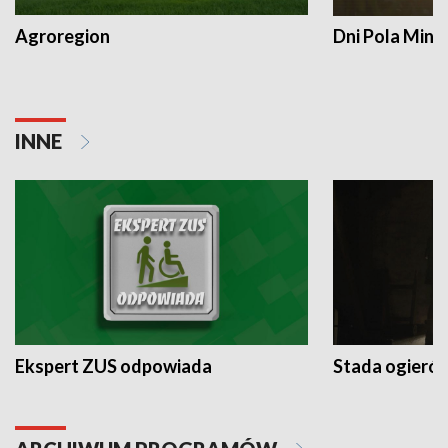
Agroregion
Dni Pola Min
INNE
Ekspert ZUS odpowiada
Stada ogieró