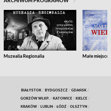
ARCHIWUM PROGRAMÓW
Muzealia Regionalia
Małe miejscow
BIAŁYSTOK
/
BYDGOSZCZ
/
GDAŃSK
/
GORZÓW WLKP.
/
KATOWICE
/
KIELCE
/
KRAKÓW
/
LUBLIN
/
ŁÓDŹ
/
OLSZTYN
/