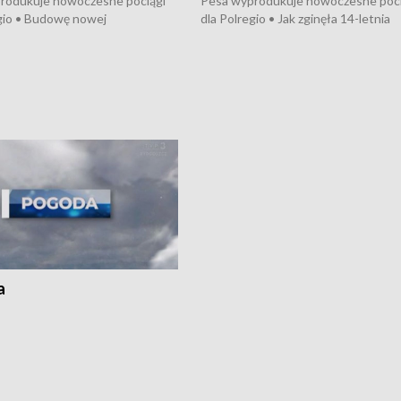
rodukuje nowoczesne pociągi
Pesa wyprodukuje nowoczesne poci
gio • Budowę nowej
dla Polregio • Jak zginęła 14-letnia
ktury gazowej między
dziewczyna z Torunia • Nowelizacja
m a Gustorzynem. •
ustawy o pomocy społecznej już
rsje wokół Wojewódzkiego
obowiązuje • W lasach pojawiły się ku
Specjalistycznego we
borowiki • Urodzaj kukurydzy w regi
 • Jaka była przyczyna śmierci
i z Torunia • Nowelizacja ustawy
społecznej już obowiązuje
a