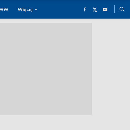
 WWW
Więcej