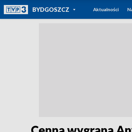
POWRÓT DO
BYDGOSZCZ
Aktualności
N
TVP REGIONY
Cenna wygrana An