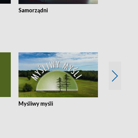
Samorządni
Wspólna sp
Myśliwy myśli
Spotkania z 