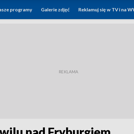
asze programy
Galerie zdjęć
Reklamuj się w TV i na
wilu nad Fryburgiem