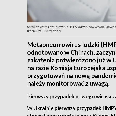
Sprawdź, czym różni się wirus HMPV od wirusów wywołujących g
freepik, zdj. ilustracyjne)
Metapneumowirus ludzki (HMPV
odnotowano w Chinach, zaczyna
zakażenia potwierdzono już w U
na razie Komisja Europejska us
przygotowań na nową pandemię, 
należy monitorować z uwagą.
Pierwszy przypadek nowego wirusa za
W Ukrainie
pierwszy przypadek HMP
stwierdzono u mężczyzny z Kijowa, k