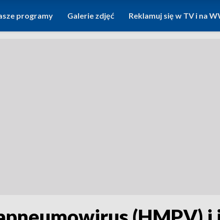
asze programy
Galerie zdjęć
Reklamuj się w TV i na
pneumowirus (HMPV) i j