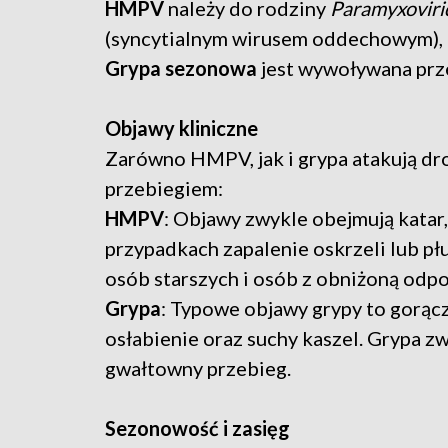
HMPV
należy do rodziny
Paramyxoviri
(syncytialnym wirusem oddechowym), kt
Grypa sezonowa
jest wywoływana prze
Objawy kliniczne
Zarówno HMPV, jak i grypa atakują dr
przebiegiem:
HMPV
: Objawy zwykle obejmują katar, 
przypadkach zapalenie oskrzeli lub pł
osób starszych i osób z obniżoną odpo
Grypa
: Typowe objawy grypy to gorącz
osłabienie oraz suchy kaszel. Grypa zw
gwałtowny przebieg.
Sezonowość i zasięg