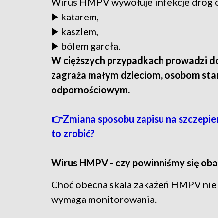
Wirus HMPV wywołuje infekcje dróg o
▶️ katarem,
▶️ kaszlem,
▶️ bólem gardła.
W cięższych przypadkach prowadzi do z
zagraża małym dzieciom, osobom sta
odpornościowym.
👉Zmiana sposobu zapisu na szczepie
to zrobić?
Wirus HMPV - czy powinniśmy się ob
Choć obecna skala zakażeń HMPV nie 
wymaga monitorowania.