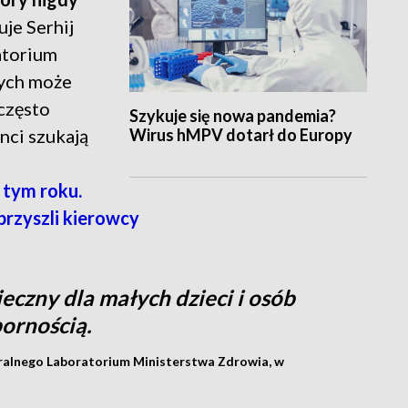
uje Serhij
atorium
nych może
często
Szykuje się nowa pandemia?
Wirus hMPV dotarł do Europy
nci szukają
 tym roku.
przyszli kierowcy
czny dla małych dzieci i osób
ornością.
tralnego Laboratorium Ministerstwa Zdrowia, w