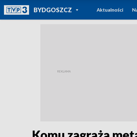
POWRÓT DO
BYDGOSZCZ
Aktualności
N
TVP REGIONY
Komu zagraża meta