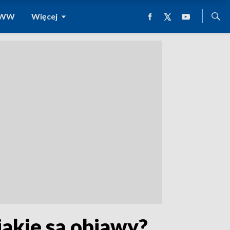
 WWW
Więcej
akie są objawy?