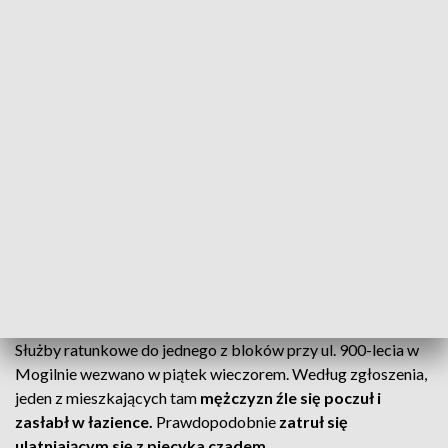
Podejrzenie zatrucia czadem w Mogilnie. Mieszkańcy ewakuowani
Podejrzenie zatrucia czadem w jednym z bloków w
Mogilnie. Strażacy ewakuowali kilkunastu
mieszkańców. Wcześniej jeden z nich źle się poczuł.
Służby ratunkowe do jednego z bloków przy ul. 900-lecia w
Mogilnie wezwano w piątek wieczorem. Według zgłoszenia,
jeden z mieszkających tam
mężczyzn źle się poczuł i
zasłabł w łazience.
Prawdopodobnie
zatruł się
ulatniającym się z piecyka czadem
.