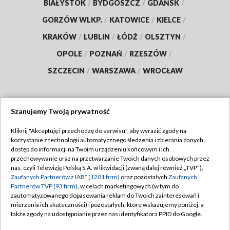
BIAŁYSTOK
/
BYDGOSZCZ
/
GDAŃSK
/
GORZÓW WLKP.
/
KATOWICE
/
KIELCE
/
KRAKÓW
/
LUBLIN
/
ŁÓDŹ
/
OLSZTYN
/
OPOLE
/
POZNAŃ
/
RZESZÓW
/
SZCZECIN
/
WARSZAWA
/
WROCŁAW
Szanujemy Twoją prywatność
Dołącz do nas:
Kliknij "Akceptuję i przechodzę do serwisu", aby wyrazić zgody na
korzystanie z technologii automatycznego śledzenia i zbierania danych,
TVP
dostęp do informacji na Twoim urządzeniu końcowym i ich
Abonament TVP
przechowywanie oraz na przetwarzanie Twoich danych osobowych przez
Regulamin TVP
nas, czyli Telewizję Polską S.A. w likwidacji (zwaną dalej również „TVP”),
Emisja w TVP
Polityka prywatności
Zaufanych Partnerów z IAB* (1201 firm)
oraz pozostałych
Zaufanych
Partnerów TVP (93 firm)
, w celach marketingowych (w tym do
Centrum informacji TVP
Moje zgody
zautomatyzowanego dopasowania reklam do Twoich zainteresowań i
mierzenia ich skuteczności) i pozostałych, które wskazujemy poniżej, a
Naziemna Telewizja Cyfrowa
Pomoc
także zgody na udostępnianie przez nas identyfikatora PPID do Google.
Sklep TVP
Biuro reklamy