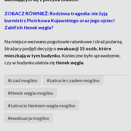
ZOBACZ RÓWNIEŻ: Rodzinna tragedia: nie żyją
burmistrz Piotrkowa Kujawskiego oraz jego ojciec!
Zabił ich tlenek węgla?
Na miejsce wezwano pogotowie ratunkowe i straż pożarną.
Strażacy podjęli decyzję o
ewakuacji 15 osób, które
mieszkają w tym budynku
. Konieczne było sprawdzenie,
czy w budynku ulatnia się
tlenek węgla.
#czad mogilno
#zatrucie czadem mogilno
#tlenek węgla mogilno
#zatrucie tlenkiem węgla mogilno
#ewakuacja mogilno