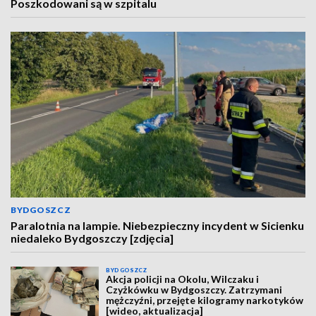
Poszkodowani są w szpitalu
BYDGOSZCZ
Paralotnia na lampie. Niebezpieczny incydent w Sicienku
niedaleko Bydgoszczy [zdjęcia]
BYDGOSZCZ
Akcja policji na Okolu, Wilczaku i
Czyżkówku w Bydgoszczy. Zatrzymani
mężczyźni, przejęte kilogramy narkotyków
[wideo, aktualizacja]