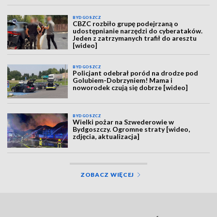
BYDGOSZCZ
CBZC rozbiło grupę podejrzaną o
udostępnianie narzędzi do cyberataków.
Jeden z zatrzymanych trafił do aresztu
[wideo]
BYDGOSZCZ
Policjant odebrał poród na drodze pod
Golubiem-Dobrzyniem! Mama i
noworodek czują się dobrze [wideo]
BYDGOSZCZ
Wielki pożar na Szwederowie w
Bydgoszczy. Ogromne straty [wideo,
zdjęcia, aktualizacja]
ZOBACZ WIĘCEJ