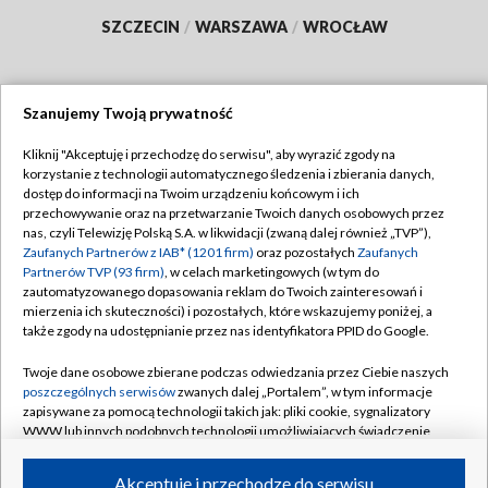
SZCZECIN
/
WARSZAWA
/
WROCŁAW
Szanujemy Twoją prywatność
Dołącz do nas:
Kliknij "Akceptuję i przechodzę do serwisu", aby wyrazić zgody na
korzystanie z technologii automatycznego śledzenia i zbierania danych,
TVP
dostęp do informacji na Twoim urządzeniu końcowym i ich
Abonament TVP
przechowywanie oraz na przetwarzanie Twoich danych osobowych przez
Regulamin TVP
nas, czyli Telewizję Polską S.A. w likwidacji (zwaną dalej również „TVP”),
Emisja w TVP
Polityka prywatności
Zaufanych Partnerów z IAB* (1201 firm)
oraz pozostałych
Zaufanych
Partnerów TVP (93 firm)
, w celach marketingowych (w tym do
Centrum informacji TVP
Moje zgody
zautomatyzowanego dopasowania reklam do Twoich zainteresowań i
mierzenia ich skuteczności) i pozostałych, które wskazujemy poniżej, a
Naziemna Telewizja Cyfrowa
Pomoc
także zgody na udostępnianie przez nas identyfikatora PPID do Google.
Sklep TVP
Biuro reklamy
Twoje dane osobowe zbierane podczas odwiedzania przez Ciebie naszych
Rada Programowa
Kontakt
poszczególnych serwisów
zwanych dalej „Portalem”, w tym informacje
zapisywane za pomocą technologii takich jak: pliki cookie, sygnalizatory
System NOS
WWW lub innych podobnych technologii umożliwiających świadczenie
dopasowanych i bezpiecznych usług, personalizację treści oraz reklam,
Informacje o nadawcy
Kanały
udostępnianie funkcji mediów społecznościowych oraz analizowanie
Akceptuję i przechodzę do serwisu