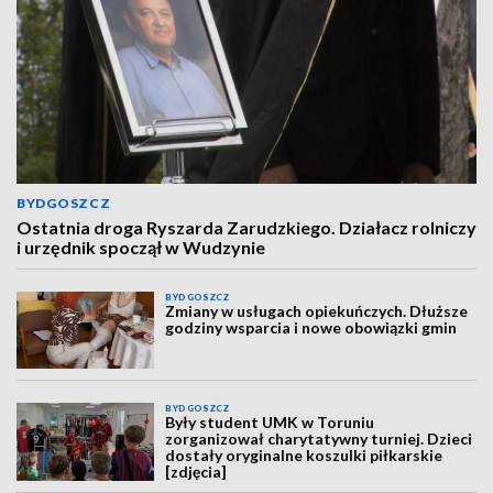
BYDGOSZCZ
Ostatnia droga Ryszarda Zarudzkiego. Działacz rolniczy
i urzędnik spoczął w Wudzynie
BYDGOSZCZ
Zmiany w usługach opiekuńczych. Dłuższe
godziny wsparcia i nowe obowiązki gmin
BYDGOSZCZ
Były student UMK w Toruniu
zorganizował charytatywny turniej. Dzieci
dostały oryginalne koszulki piłkarskie
[zdjęcia]