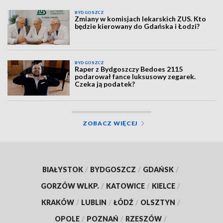
BYDGOSZCZ
Zmiany w komisjach lekarskich ZUS. Kto
będzie kierowany do Gdańska i Łodzi?
BYDGOSZCZ
Raper z Bydgoszczy Bedoes 2115
podarował fance luksusowy zegarek.
Czeka ją podatek?
ZOBACZ WIĘCEJ
BIAŁYSTOK
/
BYDGOSZCZ
/
GDAŃSK
/
GORZÓW WLKP.
/
KATOWICE
/
KIELCE
/
KRAKÓW
/
LUBLIN
/
ŁÓDŹ
/
OLSZTYN
/
OPOLE
/
POZNAŃ
/
RZESZÓW
/