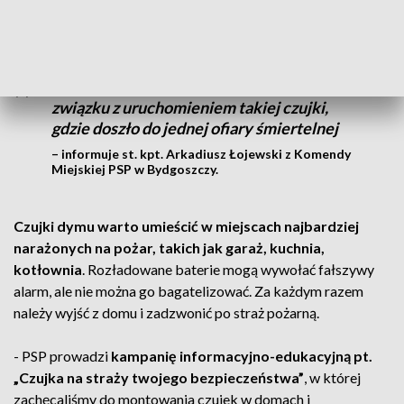
wychwytuje zarówno dym jak i czad
.
W ubiegłym roku mieliśmy 24 zdarzenia w
związku z uruchomieniem takiej czujki,
gdzie doszło do jednej ofiary śmiertelnej
– informuje st. kpt. Arkadiusz Łojewski z Komendy
Miejskiej PSP w Bydgoszczy.
Czujki dymu
warto umieścić w miejscach najbardziej
narażonych na pożar, takich jak garaż, kuchnia,
kotłownia
. Rozładowane baterie mogą wywołać fałszywy
alarm, ale nie można go bagatelizować. Za każdym razem
należy wyjść z domu i zadzwonić po straż pożarną.
- PSP prowadzi
kampanię informacyjno-edukacyjną pt.
„Czujka na straży twojego bezpieczeństwa”
, w której
zachęcaliśmy do montowania czujek w domach i