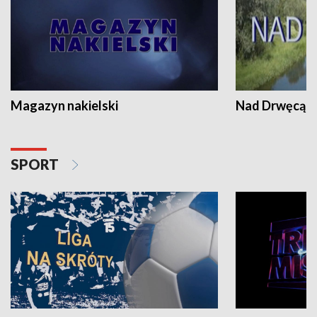
Magazyn nakielski
Nad Drwęcą
SPORT