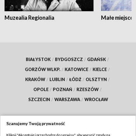
Muzealia Regionalia
Małe miejscow
BIAŁYSTOK
/
BYDGOSZCZ
/
GDAŃSK
/
GORZÓW WLKP.
/
KATOWICE
/
KIELCE
/
KRAKÓW
/
LUBLIN
/
ŁÓDŹ
/
OLSZTYN
/
OPOLE
/
POZNAŃ
/
RZESZÓW
/
SZCZECIN
/
WARSZAWA
/
WROCŁAW
Szanujemy Twoją prywatność
Dołącz do nas:
Kliknij "Akceptuję i przechodzę do serwisu", aby wyrazić zgody na