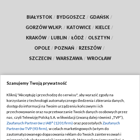
BIAŁYSTOK
/
BYDGOSZCZ
/
GDAŃSK
/
GORZÓW WLKP.
/
KATOWICE
/
KIELCE
/
KRAKÓW
/
LUBLIN
/
ŁÓDŹ
/
OLSZTYN
/
OPOLE
/
POZNAŃ
/
RZESZÓW
/
SZCZECIN
/
WARSZAWA
/
WROCŁAW
Szanujemy Twoją prywatność
Dołącz do nas:
Kliknij "Akceptuję i przechodzę do serwisu", aby wyrazić zgody na
korzystanie z technologii automatycznego śledzenia i zbierania danych,
TVP
dostęp do informacji na Twoim urządzeniu końcowym i ich
Abonament TVP
przechowywanie oraz na przetwarzanie Twoich danych osobowych przez
Regulamin TVP
nas, czyli Telewizję Polską S.A. w likwidacji (zwaną dalej również „TVP”),
Emisja w TVP
Polityka prywatności
Zaufanych Partnerów z IAB* (1201 firm)
oraz pozostałych
Zaufanych
Partnerów TVP (93 firm)
, w celach marketingowych (w tym do
Centrum informacji TVP
Moje zgody
zautomatyzowanego dopasowania reklam do Twoich zainteresowań i
mierzenia ich skuteczności) i pozostałych, które wskazujemy poniżej, a