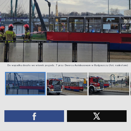
Do wypadku doszło we wtorek po godz. 7 przy Dworcu Autobusowym w Bydgoszczy (fot. nadesłane)