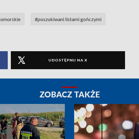
pomorskie
#poszukiwani listami gończymi
UDOSTĘPNIJ NA X
ZOBACZ TAKŻE