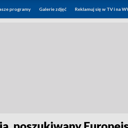
asze programy
Galerie zdjęć
Reklamuj się w TV i na
ia, poszukiwany Europe