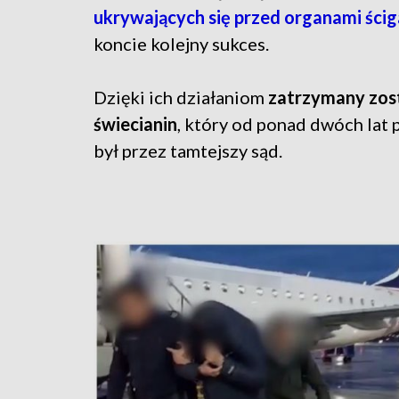
ukrywających się przed organami ścig
koncie kolejny sukces.
Dzięki ich działaniom
zatrzymany zost
świecianin
, który od ponad dwóch lat
był przez tamtejszy sąd.