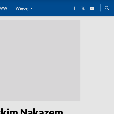
 WWW
Więcej
jskim Nakazem