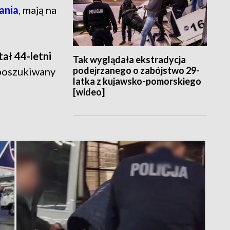
ania
, mają na
ał 44-letni
Tak wyglądała ekstradycja
podejrzanego o zabójstwo 29-
 poszukiwany
latka z kujawsko-pomorskiego
[wideo]