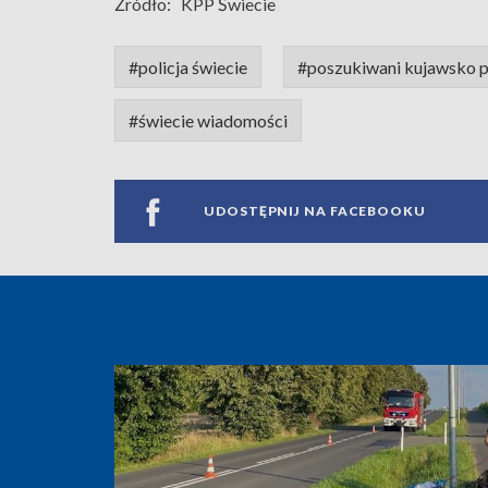
Źródło:
KPP Świecie
#policja świecie
#poszukiwani kujawsko 
#świecie wiadomości
UDOSTĘPNIJ NA FACEBOOKU