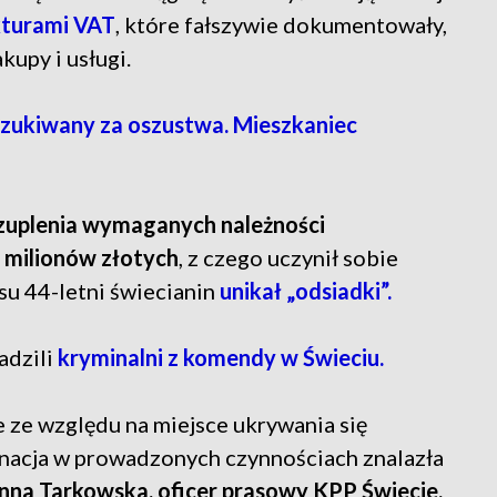
kturami VAT
, które fałszywie dokumentowały,
kupy i usługi.
ukiwany za oszustwa. Mieszkaniec
zuplenia wymaganych należności
 milionów złotych
, z czego uczynił sobie
su 44-letni świecianin
unikał „odsiadki”.
adzili
kryminalni z komendy w Świeciu.
e ze względu na miejsce ukrywania się
nacja w prowadzonych czynnościach znalazła
nna Tarkowska, oficer prasowy KPP Świecie.