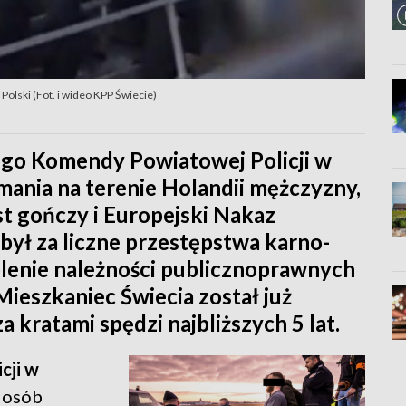
Polski (Fot. i wideo KPP Świecie)
ego Komendy Powiatowej Policji w
mania na terenie Holandii mężczyzny,
st gończy i Europejski Nakaz
był za liczne przestępstwa karno-
lenie należności publicznoprawnych
Mieszkaniec Świecia został już
 kratami spędzi najbliższych 5 lat.
cji w
i osób