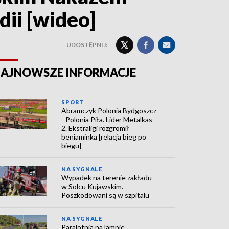
ii [wideo]
UDOSTĘPNIJ:
AJNOWSZE INFORMACJE
SPORT
Abramczyk Polonia Bydgoszcz
- Polonia Piła. Lider Metalkas
2. Ekstraligi rozgromił
beniaminka [relacja bieg po
biegu]
NA SYGNALE
Wypadek na terenie zakładu
w Solcu Kujawskim.
Poszkodowani są w szpitalu
NA SYGNALE
Paralotnia na lampie.