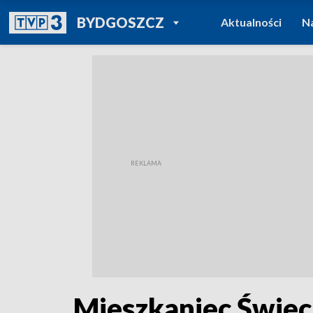
POWRÓT DO
BYDGOSZCZ
Aktualności
N
TVP REGIONY
Mieszkaniec Świec