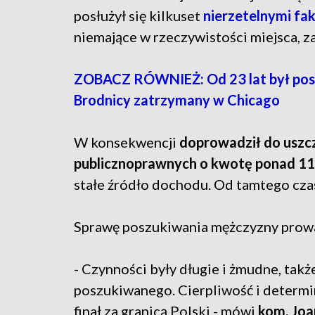
posłużył się kilkuset
nierzetelnymi fa
niemające w rzeczywistości miejsca, za
ZOBACZ RÓWNIEŻ: Od 23 lat był posz
Brodnicy zatrzymany w Chicago
W konsekwencji
doprowadził do uszc
publicznoprawnych o kwotę ponad 11
stałe źródło dochodu. Od tamtego cza
Sprawę poszukiwania mężczyzny prow
- Czynności były długie i żmudne, takż
poszukiwanego. Cierpliwość i determi
finał za granicą Polski - mówi
kom. Joa