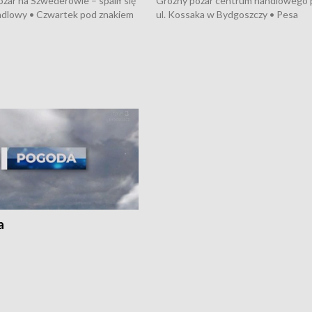
żar na Szwederowie – spalił się
Groźny pożar centrum handlowego 
ndlowy • Czwartek pod znakiem
ul. Kossaka w Bydgoszczy • Pesa
burz • Dobre prognozy dla
wyprodukuje nowoczesne,
 – rolnicy mogą liczyć na
energooszczędne pociągi dla Polregi
lony • Akcja porodowa na trasie
Zmiany w przepisach o pomocy
uń – pomógł policyjny patrol •
społecznej • Przed nami 10. jubileu
my na kolejną odsłonę programu
Festiwal Wisły
ato”
a