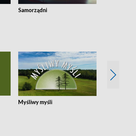
Samorządni
Wspólna sp
Myśliwy myśli
Spotkania z 