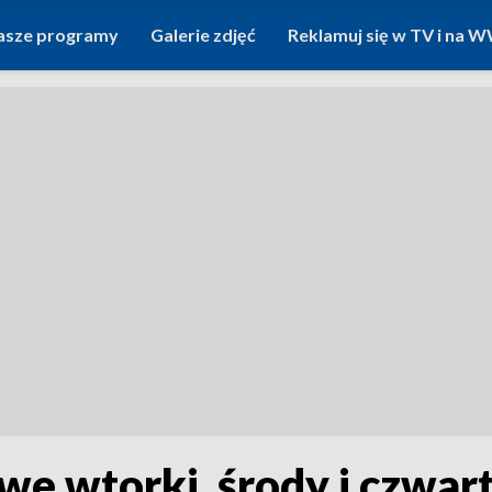
asze programy
Galerie zdjęć
Reklamuj się w TV i na
 we wtorki, środy i czwar