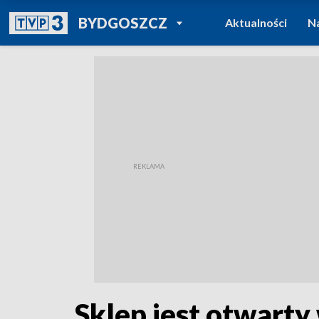
POWRÓT DO
BYDGOSZCZ
Aktualności
N
TVP REGIONY
Sklep jest otwarty