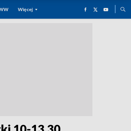
 WWW
Więcej
tki 10-13.30