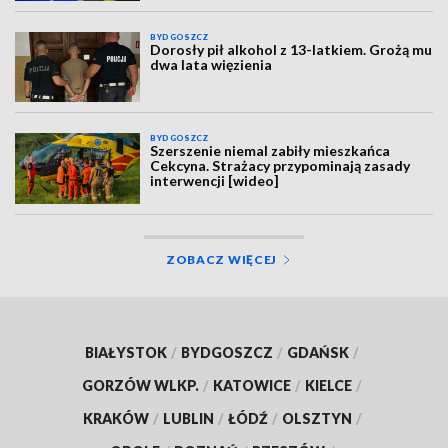
BYDGOSZCZ
Dorosły pił alkohol z 13-latkiem. Grożą mu
dwa lata więzienia
BYDGOSZCZ
Szerszenie niemal zabiły mieszkańca
Cekcyna. Strażacy przypominają zasady
interwencji [wideo]
ZOBACZ WIĘCEJ
BIAŁYSTOK
/
BYDGOSZCZ
/
GDAŃSK
/
GORZÓW WLKP.
/
KATOWICE
/
KIELCE
/
KRAKÓW
/
LUBLIN
/
ŁÓDŹ
/
OLSZTYN
/