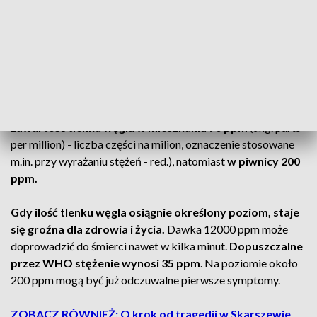
w tym dwoje dzieci.
ZOBACZ RÓWNIEŻ: Uniknij zatrucia czadem w domu z
piecem na węgiel lub piecykiem gazowym. Montaż czujki
to obowiązek
Po przyjeździe straży pożarnej
mierniki wskazały
zawartość tlenku węgla w mieszkaniu 70 ppm
(ang. parts
per million) - liczba części na milion, oznaczenie stosowane
m.in. przy wyrażaniu stężeń - red.), natomiast
w piwnicy 200
ppm.
Gdy ilość tlenku węgla osiągnie określony poziom, staje
się groźna dla zdrowia i życia.
Dawka 12000 ppm może
doprowadzić do śmierci nawet w kilka minut.
Dopuszczalne
przez WHO stężenie wynosi 35 ppm
. Na poziomie około
200 ppm mogą być już odczuwalne pierwsze symptomy.
ZOBACZ RÓWNIEŻ: O krok od tragedii w Skarszewie