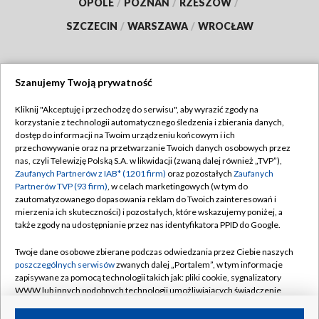
OPOLE
/
POZNAŃ
/
RZESZÓW
/
SZCZECIN
/
WARSZAWA
/
WROCŁAW
Szanujemy Twoją prywatność
Dołącz do nas:
Kliknij "Akceptuję i przechodzę do serwisu", aby wyrazić zgody na
korzystanie z technologii automatycznego śledzenia i zbierania danych,
TVP
dostęp do informacji na Twoim urządzeniu końcowym i ich
Abonament TVP
przechowywanie oraz na przetwarzanie Twoich danych osobowych przez
Regulamin TVP
nas, czyli Telewizję Polską S.A. w likwidacji (zwaną dalej również „TVP”),
Emisja w TVP
Polityka prywatności
Zaufanych Partnerów z IAB* (1201 firm)
oraz pozostałych
Zaufanych
Partnerów TVP (93 firm)
, w celach marketingowych (w tym do
Centrum informacji TVP
Moje zgody
zautomatyzowanego dopasowania reklam do Twoich zainteresowań i
mierzenia ich skuteczności) i pozostałych, które wskazujemy poniżej, a
Naziemna Telewizja Cyfrowa
Pomoc
także zgody na udostępnianie przez nas identyfikatora PPID do Google.
Sklep TVP
Biuro reklamy
Twoje dane osobowe zbierane podczas odwiedzania przez Ciebie naszych
Rada Programowa
Kontakt
poszczególnych serwisów
zwanych dalej „Portalem”, w tym informacje
zapisywane za pomocą technologii takich jak: pliki cookie, sygnalizatory
System NOS
WWW lub innych podobnych technologii umożliwiających świadczenie
dopasowanych i bezpiecznych usług, personalizację treści oraz reklam,
Informacje o nadawcy
Kanały
udostępnianie funkcji mediów społecznościowych oraz analizowanie