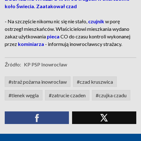
koło Świecia. Zaatakował czad
- Na szczęście nikomu nic się nie stało,
czujnik
w porę
ostrzegł mieszkańców. Właścicielowi mieszkania wydano
zakaz użytkowania
pieca
CO do czasu kontroli wykonanej
przez
kominiarza
- informują inowrocławscy strażacy.
Źródło:
KP PSP Inowrocław
#straż pożarna inowrocław
#czad kruszwica
#tlenek węgla
#zatrucie czaden
#czujka czadu