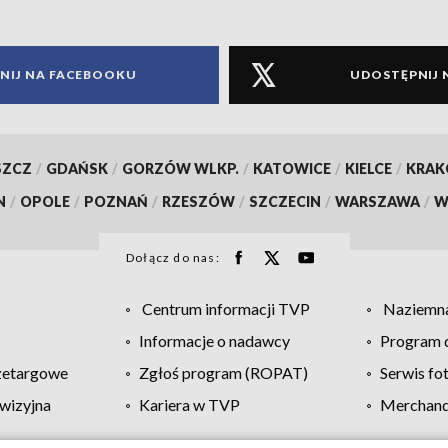
NIJ NA FACEBOOKU
UDOSTĘPNIJ 
SZCZ
/
GDAŃSK
/
GORZÓW WLKP.
/
KATOWICE
/
KIELCE
/
KRA
N
/
OPOLE
/
POZNAŃ
/
RZESZÓW
/
SZCZECIN
/
WARSZAWA
/
W
Dołącz do nas:
Centrum informacji TVP
Naziemna
Informacje o nadawcy
Program d
zetargowe
Zgłoś program (ROPAT)
Serwis fo
wizyjna
Kariera w TVP
Merchandi