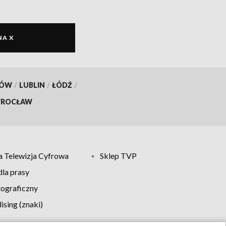
NA X
KÓW
/
LUBLIN
/
ŁÓDŹ
/
ROCŁAW
 Telewizja Cyfrowa
Sklep TVP
la prasy
tograficzny
sing (znaki)