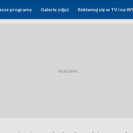
asze programy
Galerie zdjęć
Reklamuj się w TV i na