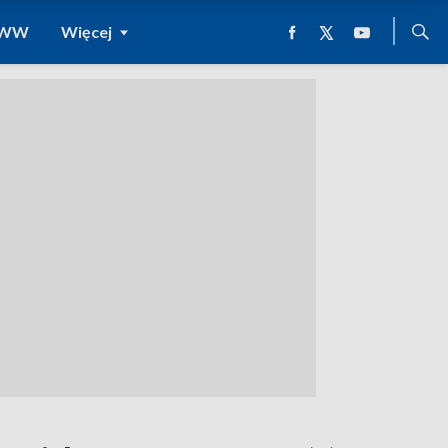
 WWW
Więcej