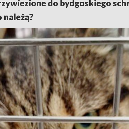
rzywiezione do bydgoskiego sch
 należą?