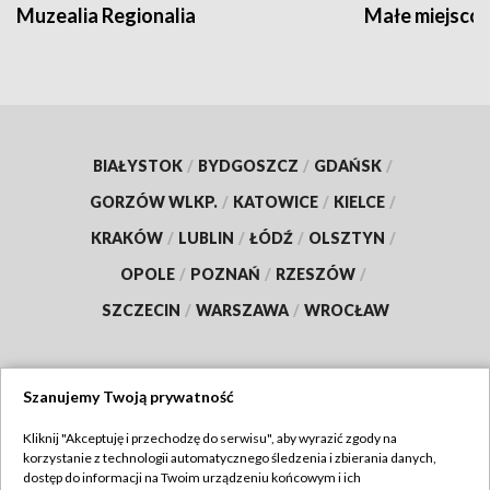
Muzealia Regionalia
Małe miejscow
BIAŁYSTOK
/
BYDGOSZCZ
/
GDAŃSK
/
GORZÓW WLKP.
/
KATOWICE
/
KIELCE
/
KRAKÓW
/
LUBLIN
/
ŁÓDŹ
/
OLSZTYN
/
OPOLE
/
POZNAŃ
/
RZESZÓW
/
SZCZECIN
/
WARSZAWA
/
WROCŁAW
Szanujemy Twoją prywatność
Dołącz do nas:
Kliknij "Akceptuję i przechodzę do serwisu", aby wyrazić zgody na
korzystanie z technologii automatycznego śledzenia i zbierania danych,
TVP
dostęp do informacji na Twoim urządzeniu końcowym i ich