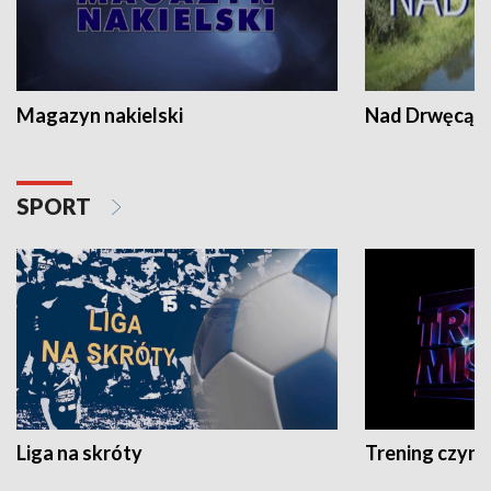
Magazyn nakielski
Nad Drwęcą
SPORT
Liga na skróty
Trening czyni 