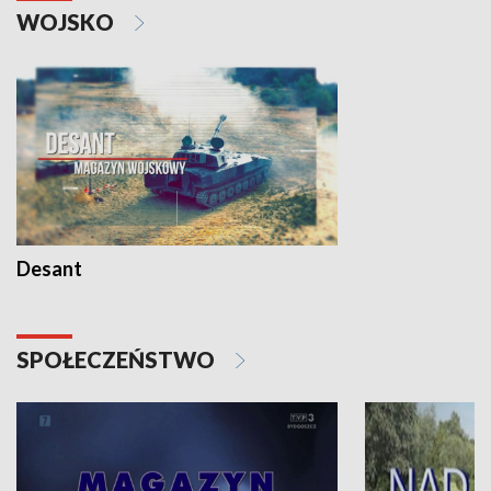
WOJSKO
Desant
SPOŁECZEŃSTWO