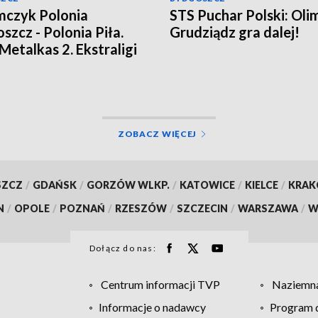
czyk Polonia
STS Puchar Polski: Oli
szcz - Polonia Piła.
Grudziądz gra dalej!
 Metalkas 2. Ekstraligi
omił beniaminka
ja bieg po biegu]
ZOBACZ WIĘCEJ
SZCZ
/
GDAŃSK
/
GORZÓW WLKP.
/
KATOWICE
/
KIELCE
/
KRA
N
/
OPOLE
/
POZNAŃ
/
RZESZÓW
/
SZCZECIN
/
WARSZAWA
/
W
Dołącz do nas:
Centrum informacji TVP
Naziemna
Informacje o nadawcy
Program d