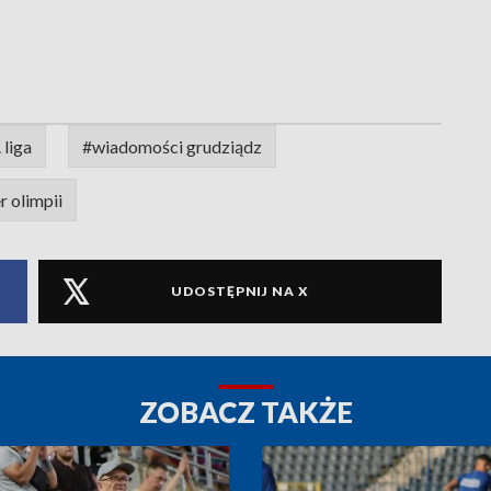
 liga
#wiadomości grudziądz
r olimpii
UDOSTĘPNIJ NA X
ZOBACZ TAKŻE