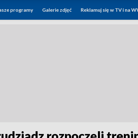
asze programy
Galerie zdjęć
Reklamuj się w TV i na
rudziądz rozpoczęli tren