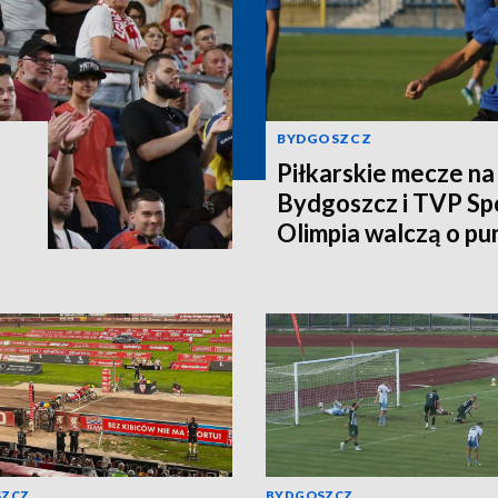
BYDGOSZCZ
Piłkarskie mecze n
Bydgoszcz i TVP Spo
Olimpia walczą o pu
SZCZ
BYDGOSZCZ