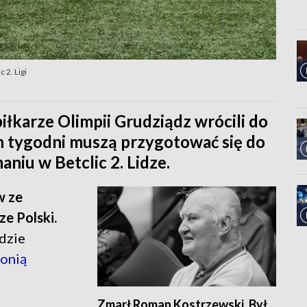
 2. Ligi
piłkarze Olimpii Grudziądz wrócili do
h tygodni muszą przygotować się do
iu w Betclic 2. Lidze.
w ze
e Polski.
gdzie
lonią
Zmarł Roman Kostrzewski. Był