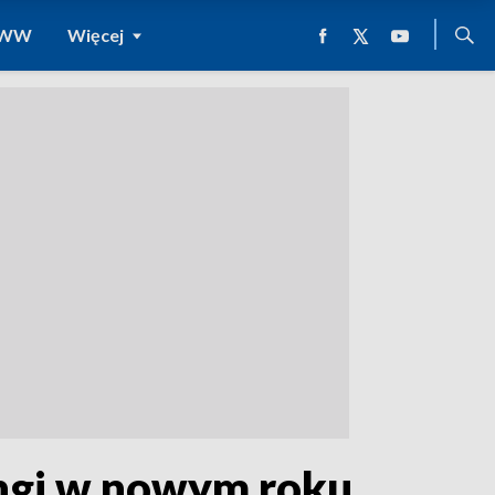
 WWW
Więcej
ingi w nowym roku.