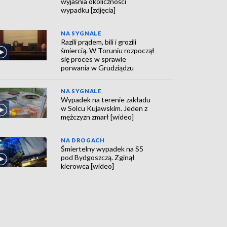
wyjaśnia okoliczności
wypadku [zdjęcia]
NA SYGNALE
Razili prądem, bili i grozili
śmiercią. W Toruniu rozpoczął
się proces w sprawie
porwania w Grudziądzu
NA SYGNALE
Wypadek na terenie zakładu
w Solcu Kujawskim. Jeden z
mężczyzn zmarł [wideo]
NA DROGACH
Śmiertelny wypadek na S5
pod Bydgoszczą. Zginął
kierowca [wideo]