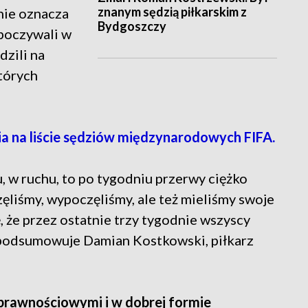
znanym sędzią piłkarskim z
nie oznacza
Bydgoszczy
poczywali w
dzili na
tórych
a na liście sędziów międzynarodowych FIFA.
gu, w ruchu, to po tygodniu przerwy ciężko
ęliśmy, wypoczęliśmy, ale też mieliśmy swoje
, że przez ostatnie trzy tygodnie wszyscy
- podsumowuje Damian Kostkowski, piłkarz
sprawnościowymi i w dobrej formie