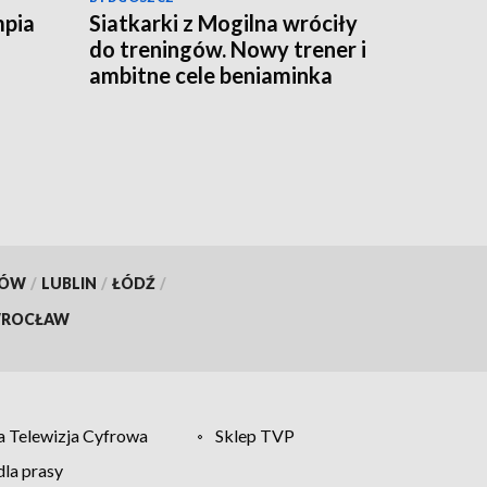
mpia
Siatkarki z Mogilna wróciły
do treningów. Nowy trener i
ambitne cele beniaminka
Tauron Ligi
KÓW
/
LUBLIN
/
ŁÓDŹ
/
ROCŁAW
 Telewizja Cyfrowa
Sklep TVP
la prasy