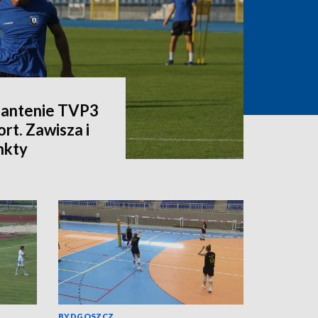
a antenie TVP3
rt. Zawisza i
nkty
BYDGOSZCZ