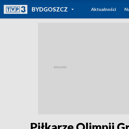
POWRÓT DO
BYDGOSZCZ
Aktualności
N
TVP REGIONY
Piłkarze Olimpii G