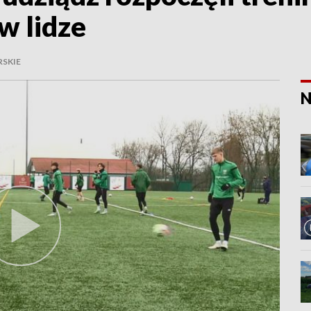
w lidze
SKIE
N