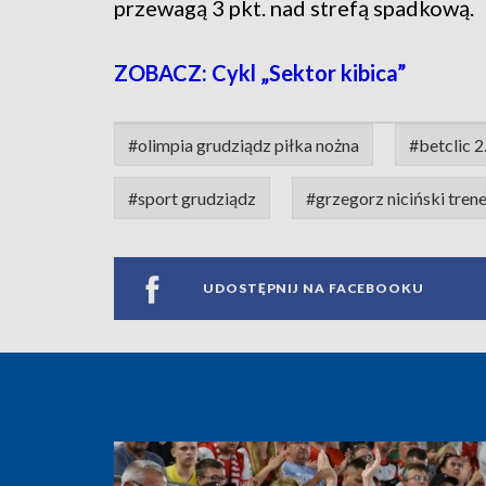
przewagą 3 pkt. nad strefą spadkową.
ZOBACZ: Cykl „Sektor kibica”
#olimpia grudziądz piłka nożna
#betclic 2.
#sport grudziądz
#grzegorz niciński trene
UDOSTĘPNIJ NA FACEBOOKU