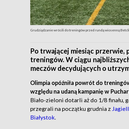
Grudziądzanie wrócili do treningów przed rundą wiosenną Betclic
Po trwającej miesiąc przerwie, 
treningów. W ciągu najbliższyc
meczów decydujących o utrzyman
Olimpia opóźniła powrót do treningó
względu na udaną kampanię w Pucharz
Biało-zieloni dotarli aż do 1/8 finału, 
przegrali na początku grudnia z
Jagiel
Białystok
.