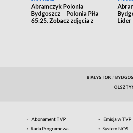
Abramczyk Polonia
Abram
Bydgoszcz – Polonia Piła
Bydgo
65:25. Zobacz zdjęcia z
Lider
meczu!
rozgr
[relac
BIAŁYSTOK
/
BYDGO
OLSZTY
Abonament TVP
Emisja w TVP
Rada Programowa
System NOS