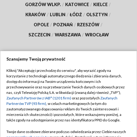
GORZÓW WLKP.
/
KATOWICE
/
KIELCE
/
KRAKÓW
/
LUBLIN
/
ŁÓDŹ
/
OLSZTYN
/
OPOLE
/
POZNAŃ
/
RZESZÓW
/
SZCZECIN
/
WARSZAWA
/
WROCŁAW
Szanujemy Twoją prywatność
Dołącz do nas:
Kliknij "Akceptuję i przechodzę do serwisu", aby wyrazić zgody na
korzystanie z technologii automatycznego śledzenia i zbierania danych,
TVP
dostęp do informacji na Twoim urządzeniu końcowym i ich
Abonament TVP
przechowywanie oraz na przetwarzanie Twoich danych osobowych przez
Regulamin TVP
nas, czyli Telewizję Polską S.A. w likwidacji (zwaną dalej również „TVP”),
Emisja w TVP
Polityka prywatności
Zaufanych Partnerów z IAB* (1201 firm)
oraz pozostałych
Zaufanych
Partnerów TVP (93 firm)
, w celach marketingowych (w tym do
Centrum informacji TVP
Moje zgody
zautomatyzowanego dopasowania reklam do Twoich zainteresowań i
mierzenia ich skuteczności) i pozostałych, które wskazujemy poniżej, a
Naziemna Telewizja Cyfrowa
Pomoc
także zgody na udostępnianie przez nas identyfikatora PPID do Google.
Sklep TVP
Biuro reklamy
Twoje dane osobowe zbierane podczas odwiedzania przez Ciebie naszych
Rada Programowa