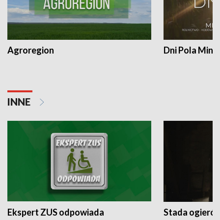
Agroregion
Dni Pola Min
INNE
Ekspert ZUS odpowiada
Stada ogieró