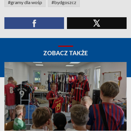
#gramy dla wośp
#bydgoszcz
ZOBACZ TAKŻE