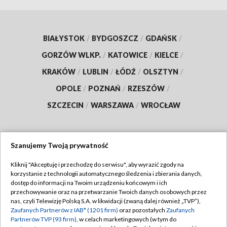
BIAŁYSTOK
/
BYDGOSZCZ
/
GDAŃSK
/
GORZÓW WLKP.
/
KATOWICE
/
KIELCE
/
KRAKÓW
/
LUBLIN
/
ŁÓDŹ
/
OLSZTYN
/
OPOLE
/
POZNAŃ
/
RZESZÓW
/
SZCZECIN
/
WARSZAWA
/
WROCŁAW
Szanujemy Twoją prywatność
Dołącz do nas:
Kliknij "Akceptuję i przechodzę do serwisu", aby wyrazić zgody na
korzystanie z technologii automatycznego śledzenia i zbierania danych,
TVP
dostęp do informacji na Twoim urządzeniu końcowym i ich
Abonament TVP
przechowywanie oraz na przetwarzanie Twoich danych osobowych przez
Regulamin TVP
nas, czyli Telewizję Polską S.A. w likwidacji (zwaną dalej również „TVP”),
Emisja w TVP
Polityka prywatności
Zaufanych Partnerów z IAB* (1201 firm)
oraz pozostałych
Zaufanych
Partnerów TVP (93 firm)
, w celach marketingowych (w tym do
Centrum informacji TVP